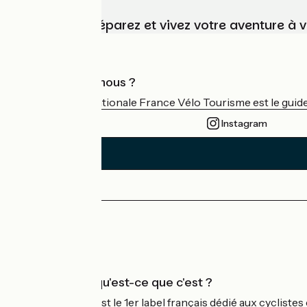
Choisissez, préparez et vivez votre aventure à 
Qui sommes-nous ?
L'association nationale France Vélo Tourisme est le guide 
Instagram
Espace Presse
Espace Pro
Accueil Vélo qu'est-ce que c'est ?
Accueil Vélo c'est le 1er label français dédié aux cycliste