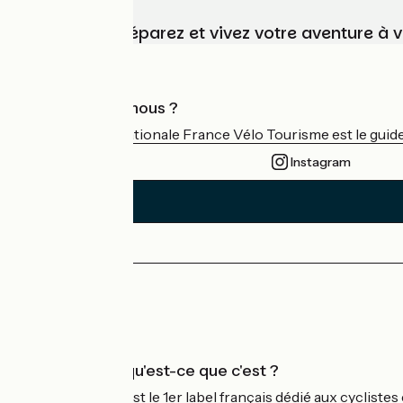
Choisissez, préparez et vivez votre aventure à 
Qui sommes-nous ?
L'association nationale France Vélo Tourisme est le guide 
Instagram
Espace Presse
Espace Pro
Accueil Vélo qu'est-ce que c'est ?
Accueil Vélo c'est le 1er label français dédié aux cycliste