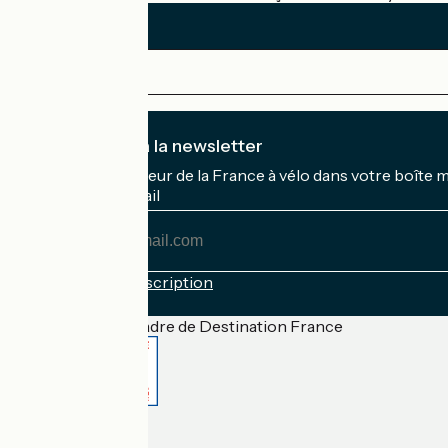
Je m'abonne à la newsletter
Recevez le meilleur de la France à vélo dans votre boîte 
Mon adresse mail
Mon
adresse
mail
Conditions d'inscription
Financé dans le cadre de Destination France
Accueil Vélo Pro
Contact