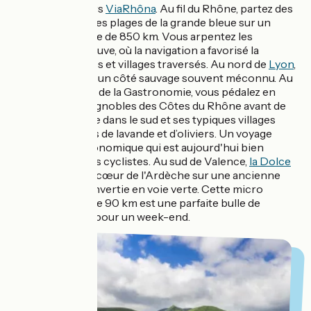
grâce au parcours
ViaRhôna
. Au fil du Rhône, partez des
Alpes rejoindre les plages de la grande bleue sur un
itinéraire cyclable de 850 km. Vous arpentez les
contours d'un fleuve, où la navigation a favorisé la
richesse des villes et villages traversés. Au nord de
Lyon
,
le Rhône dévoile un côté sauvage souvent méconnu. Au
sud de la capitale de la Gastronomie, vous pédalez en
contrebas des vignobles des Côtes du Rhône avant de
faire votre entrée dans le sud et ses typiques villages
perchés, champs de lavande et d’oliviers. Un voyage
culturel et gastronomique qui est aujourd'hui bien
aménagé pour les cyclistes. Au sud de Valence,
la Dolce
Via
s'enfonce au cœur de l'Ardèche sur une ancienne
voie ferrée reconvertie en voie verte. Cette micro
aventure à vélo de 90 km est une parfaite bulle de
décompression pour un week-end.