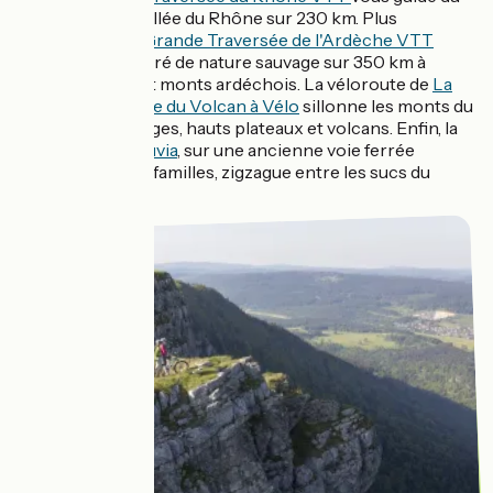
Beaujolais à la Vallée du Rhône sur 230 km. Plus
méridionale,
La Grande Traversée de l'Ardèche VTT
offre un concentré de nature sauvage sur 350 km à
travers gorges et monts ardéchois. La véloroute de
La
Grande Traversée du Volcan à Vélo
sillonne les monts du
Cantal entre gorges, hauts plateaux et volcans. Enfin, la
voie verte Via Fluvia
, sur une ancienne voie ferrée
parfaite pour les familles, zigzague entre les sucs du
Velay.