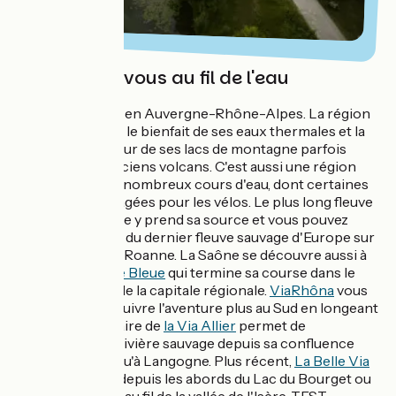
Ressourcez-vous au fil de l'eau
L'eau est partout en Auvergne-Rhône-Alpes. La région
est réputée pour le bienfait de ses eaux thermales et la
beauté et grandeur de ses lacs de montagne parfois
nichés dans d'anciens volcans. C'est aussi une région
traversée par de nombreux cours d'eau, dont certaines
rives sont aménagées pour les vélos. Le plus long fleuve
de France, la Loire y prend sa source et vous pouvez
suivre une partie du dernier fleuve sauvage d'Europe sur
la
Véloire
depuis Roanne. La Saône se découvre aussi à
vélo avec
La Voie Bleue
qui termine sa course dans le
Rhône au cœur de la capitale régionale.
ViaRhôna
vous
permet de poursuivre l'aventure plus au Sud en longeant
le fleuve. L'itinéraire de
la Via Allier
permet de
remonter cette rivière sauvage depuis sa confluence
avec la Loire jusqu'à Langogne. Plus récent,
La Belle Via
vous embarque, depuis les abords du Lac du Bourget ou