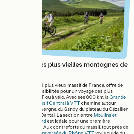
Traversée des plus vieilles montagnes de
France
Le Massif Central, plus vieux massif de France, offre de
nombreuses possibilités pour un voyage des plus
dépaysants à VTT ou à vélo. Avec ses 800 km, la
Grande
Traversée du Massif Central à VTT
chemine autour
des volcans d'Auvergne, du Sancy, du plateau du Cézallier
et des monts du Cantal. La section entre
Moulins et
Clermont-Ferrand
est idéale pour une première
itinérance à VTT. Aux contreforts du massif, tout près de
Lyon, la
Grande Traversée du Rhône VTT
vous guide du