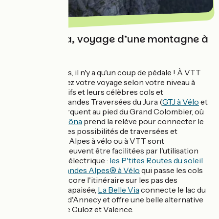
Alpes et Jura, voyage d’une montagne à
l’autre
Du Jura aux Alpes, il n'y a qu'un coup de pédale ! À VTT
ou à vélo, préparez votre voyage selon votre niveau à
travers ces massifs et leurs célèbres cols et
sommets. Les Grandes Traversées du Jura (
GTJ à Vélo
et
GTJ à VTT
) débarquent au pied du Grand Colombier, où
l'itinéraire
ViaRhôna
prend la relève pour connecter le
Jura aux Alpes. Les possibilités de traversées et
découvertes des Alpes à vélo ou à VTT sont
nombreuses et peuvent être facilitées par l'utilisation
d'une assistance électrique :
les P'tites Routes du soleil
ou
Route des Grandes Alpes® à Vélo
qui passe les cols
mythiques, ou encore l'itinéraire sur les pas des
Huguenots. Plus apaisée,
La Belle Via
connecte le lac du
Bourget et le lac d'Annecy et offre une belle alternative
à ViaRhôna entre Culoz et Valence.