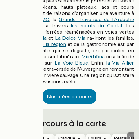
à VTT, il ne faudra pas sous estimer le potentiel du Massif
Central. Ses volcans, hauts plateaux, lacs et cours
d'eau sont autant de raisons d'organiser une aventure à
VTT sur
la GTMC
, la
Grande Traversée de l'Ardèche
VTT
ou à vélo à travers
les monts du Cantal
. Les
anciennes voies ferrées réaménagées en voies vertes
comme
Via Fluvia
et
La Dolce Via
raviront les familles.
Lyon, capitale de la région
et de la gastronomie est par
définition une ville qui se déguste, en particulier en
longeant le Rhône sur l'itinéraire
ViaRhôna
ou à la fin de
votre échappée sur
La Voie Bleue
. Enfin,
la Via Allier
offre une nouvelle traversée de l'Auvergne en remontant
le cours de cette rivière sauvage. Une région qui satisfera
tous les goûts d'évasions à vélo.
Nos idées parcours
Parcours à la carte
Hébergements
Pratique
Loisirs
Restauratio