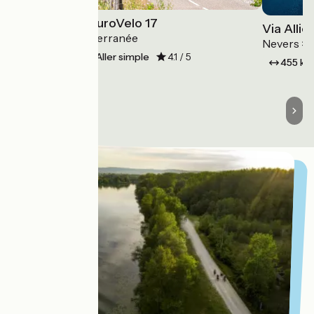
ViaRhôna / EuroVelo 17
Via Allie
Léman > Méditerranée
Nevers >
815 km
Aller simple
4.1 / 5
455 k