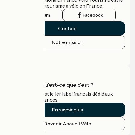
guide officiel du tourisme à vélo en France.
Instagram
Facebook
Contact
Notre mission
Plougasnou / Plestin-les-Grèves
3
Espace Presse
20 km
1 h 14 min
Aventure
Espace Pro
Accueil Vélo qu'est-ce que c'est ?
Accueil Vélo c'est le 1er label français dédié aux
cyclistes en vacances.
En savoir plus
Devenir Accueil Vélo
Plestin-les-Grèves / Lannion
4