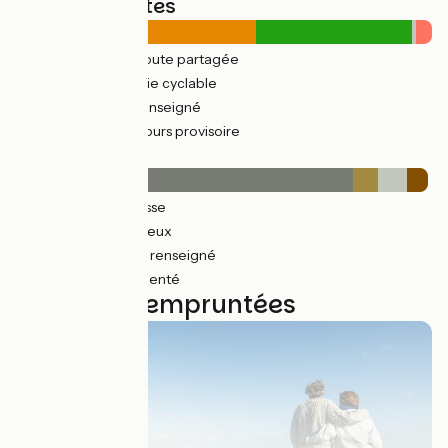
Types de routes
907km
(60%) Route partagée
584km
(39%) Voie cyclable
12km
(1%) Non renseigné
66km
(4%) Parcours provisoire
Revêtement
1223km
(81%) Lisse
94km
(6%) Rugueux
104km
(7%) Non renseigné
82km
(5%) Accidenté
53 étapes empruntées