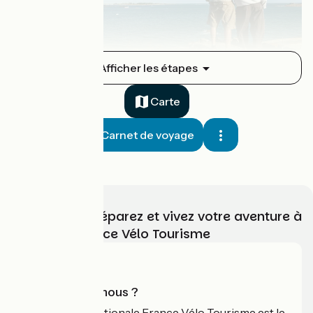
Roscoff / Morlaix
Afficher les étapes
1
33 km
2 h 04 min
J'ai l'habitude
5 / 5
Carte
Carnet de voyage
Choisissez, préparez et vivez votre aventure à
vélo avec France Vélo Tourisme
Morlaix / Plougasnou
2
26 km
1 h 47 min
J'ai l'habitude
Qui sommes-nous ?
L'association nationale France Vélo Tourisme est le