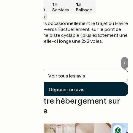
3
4
1
1
/5
/5
/5
/5
Sécurité
Intérêt
Services
Balisage
Honfleur / Le Havre
H
Etant havrais, je fais occasionnellement le trajet du Havre
D'
à Honfleur et vice-versa. Factuellement, sur le pont de
te
Normandie il y a une piste cyclable (plus exactement une
le
bande cyclable). Celle-ci longe une 2x2 voies.
sé
vo
Voir tous les avis
Déposer un avis
Trouvez votre hébergement sur
cette étape