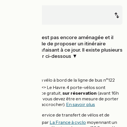
Honfleur
Le Havre
Cette section n’est pas encore aménagée et il
n’est pas possible de proposer un itinéraire
sécurisé et satisfaisant à ce jour. Il existe plusieurs
alternatives, voir ci-dessous ▼
Alternatives :
1️⃣ Embarquer son vélo à bord de la ligne de bus n°122
Caen <> Honfleur <> Le Havre. 4 porte-vélos sont
disponibles, service gratuit,
sur réservation
(avant 16h
la veille du voyage, vous devez être en mesure de porter
les vélos pour les accrocher).
En savoir plus
2️⃣ Opter pour le service de transfert de vélos et de
bagages proposé par
La France à cyclo
moyennant un