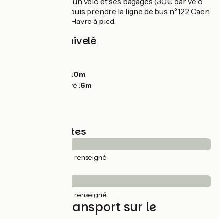
coût de 90€ pour un vélo et ses bagages (30€ par vélo
supplémentaire), puis prendre la ligne de bus n°122 Caen
<> Honfleur <> Le Havre à pied.
Pentes et dénivelé
Montées :
0m
Descentes :
0m
Point le plus bas :
0m
Point le plus élevé :
6m
Types de routes
11km
(100%) Non renseigné
Revêtement
11km
(100%) Non renseigné
Trains et transport sur le