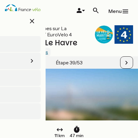
Aller
au
Menu
contenu
close
principal
Toutes les étapes sur La
Vélomaritime / EuroVelo 4
Honfleur / Le Havre
2.1 / 5
Voir 2 avis
Étape 39/53
11 km
47 min