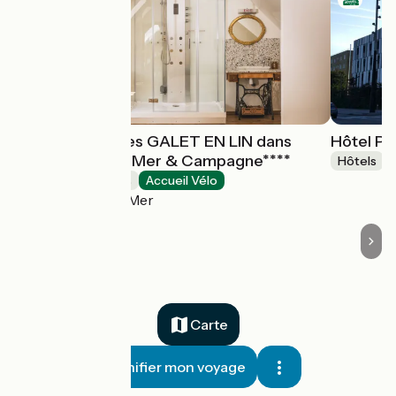
Chambre d'hôtes GALET EN LIN dans
Hôtel Pr
Ecolodge Entre Mer & Campagne****
Hôtels
Chambres d'Hôtes
Accueil Vélo
Octeville-sur-Mer
Carte
Planifier mon voyage