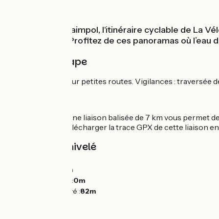
Bords de mer
De Tréguier à Paimpol, l'itinéraire cyclable de La Vé
Trieux à l’est,… Profitez de ces panoramas où l’eau d
Détail de l'étape
Majoritairement sur petites routes. Vigilances : traversée 
Liaison
Depuis Paimpol, une liaison balisée de 7 km vous permet de r
💡 Vous pouvez télécharger la trace GPX de cette liaison en
Pentes et dénivelé
Montées :
135m
Descentes :
131m
Point le plus bas :
0m
Point le plus élevé :
82m