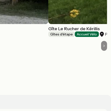
Gîte Le Rucher de Kérillis
Plo
Gîtes d'étape
Accueil Vélo