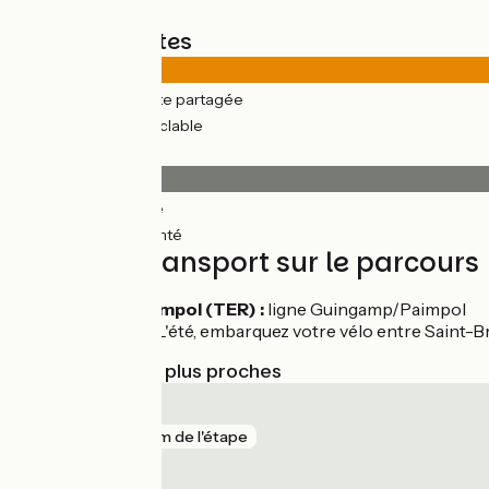
Types de routes
19km
(93%) Route partagée
1km
(7%) Voie cyclable
Revêtement
19km
(93%) Lisse
1km
(7%) Accidenté
Trains et transport sur le parcours
Gare de Paimpol (TER) :
ligne Guingamp/Paimpol
Car + vélo :
L'été, embarquez votre vélo entre Saint-Br
Gares SNCF les plus proches
Paimpol
gare
69 m de l'étape