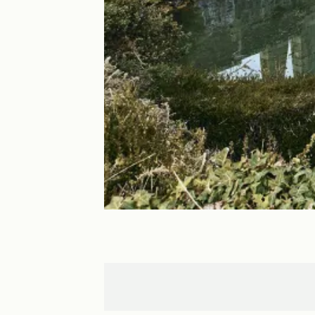
Tréguier
Paimpol