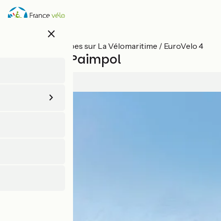
Aller
au
contenu
close
principal
Toutes les étapes sur La Vélomaritime / EuroVelo 4
Tréguier / Paimpol