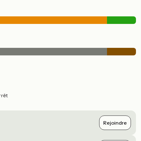
rrêt
Rejoindre