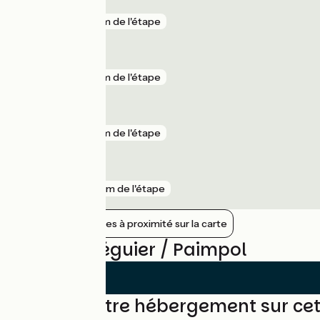
Lancerf
gare
2 km de l'étape
Traou Nez
gare
4 km de l'étape
Frynaudour
gare
6 km de l'étape
Pontrieux
gare
10 km de l'étape
Afficher les gares à proximité sur la carte
Avis sur Tréguier / Paimpol
Trouvez votre hébergement sur ce