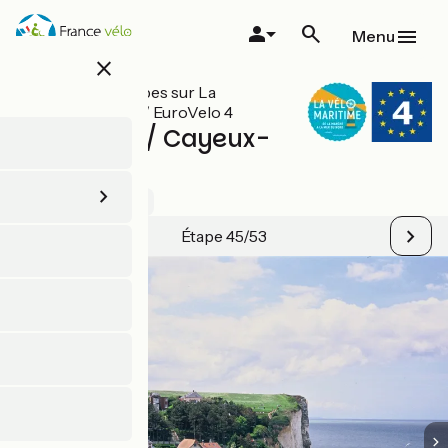
Aller
au
Menu
contenu
close
principal
Toutes les étapes sur La
Vélomaritime / EuroVelo 4
Le Tréport / Cayeux-
sur-mer
3 / 5
Voir 1 avis
Étape 45/53