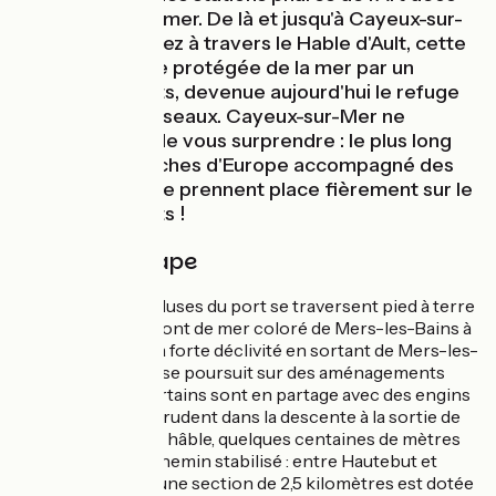
et des bains de mer. De là et jusqu'à Cayeux-sur-
mer, vous pédalez à travers le Hable d'Ault, cette
ancienne lagune protégée de la mer par un
cordon de galets, devenue aujourd'hui le refuge
de nombreux oiseaux. Cayeux-sur-Mer ne
manquera pas de vous surprendre : le plus long
chemin de planches d'Europe accompagné des
cabines de plage prennent place fièrement sur le
cordon de galets !
Détail de l'étape
Au Tréport, les écluses du port se traversent pied à terre
puis on longe le front de mer coloré de Mers-les-Bains à
vélo. Attention à la forte déclivité en sortant de Mers-les-
Bains. L'itinéraire se poursuit sur des aménagements
cyclables dont certains sont en partage avec des engins
agricoles. Soyez prudent dans la descente à la sortie de
Ault. Enfin, dans le hâble, quelques centaines de mètres
se feront sur un chemin stabilisé : entre Hautebut et
Cayeux-sur-Mer, une section de 2,5 kilomètres est dotée