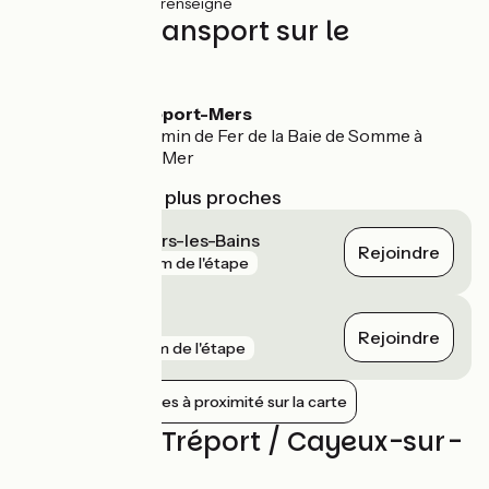
13km
(58%) Non renseigné
Trains et transport sur le
parcours
Gare du Tréport-Mers
Gare du Chemin de Fer de la Baie de Somme à
Cayeux-sur-Mer
Gares SNCF les plus proches
Le Tréport - Mers-les-Bains
Rejoindre
gare
116 m de l'étape
Eu
Rejoindre
gare
2 km de l'étape
Afficher les gares à proximité sur la carte
Avis sur Le Tréport / Cayeux-sur-
mer