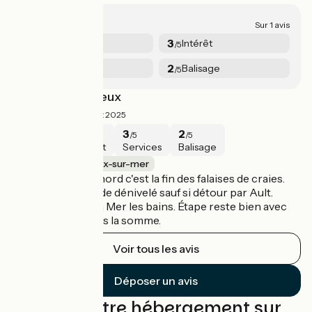
3/5
Sur 1 avis
4
3
Sécurité
Intérêt
/5
/5
3
2
Services
Balisage
/5
/5
Le Tréport Cayeux
3/5
Thomas ·
Août 2025
4
3
3
2
/5
/5
/5
/5
Sécurité
Intérêt
Services
Balisage
Le Tréport / Cayeux-sur-mer
Dans le sens sud nord c'est la fin des falaises de craies.
Beaucoup Moins de dénivelé sauf si détour par Ault.
Mauvais balisage à Mer les bains. Étape reste bien avec
des voies vélo dans la somme.
Voir tous les avis
Déposer un avis
Trouvez votre hébergement sur