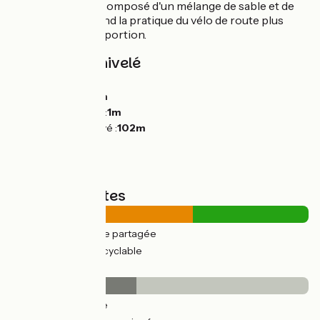
d'un revêtement composé d'un mélange de sable et de
graviers, ce qui rend la pratique du vélo de route plus
délicate sur cette portion.
Pentes et dénivelé
Montées :
108m
Descentes :
112m
Point le plus bas :
1m
Point le plus élevé :
102m
Types de routes
14km
(61%) Route partagée
9km
(39%) Voie cyclable
Revêtement
10km
(42%) Lisse