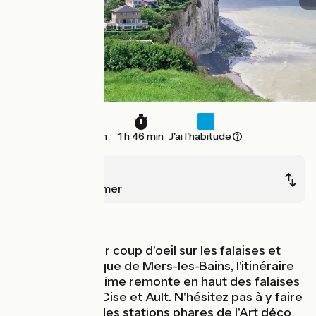
23 km
1 h 46 min
J'ai l'habitude
Le Tréport
Cayeux-sur-mer
Bords de mer
Après un dernier coup d'oeil sur les falaises et
villas Belle Epoque de Mers-les-Bains, l'itinéraire
de La Vélomaritime remonte en haut des falaises
vers le Bois de Cise et Ault. N'hésitez pas à y faire
étape, ce sont des stations phares de l'Art déco