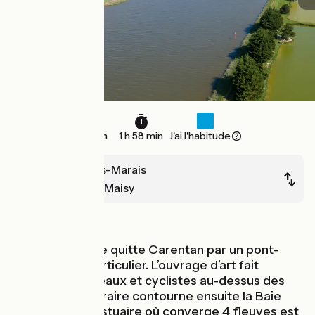
30 km
1 h 58 min
J'ai l'habitude
Carentan-les-Marais
Grandcamp-Maisy
Bords de mer
La Vélomaritime quitte Carentan par un pont-
canal un peu particulier. L’ouvrage d’art fait
circuler les bateaux et cyclistes au-dessus des
voitures ! L'itinéraire contourne ensuite la Baie
des Veys, cet estuaire où converge 4 fleuves est