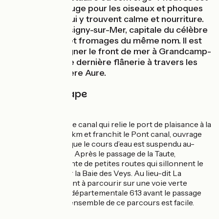
un véritable refuge pour les oiseaux et phoques
veaux-marins qui y trouvent calme et nourriture.
Vous arrivez à Isigny-sur-Mer, capitale du célèbre
beurre, crème et fromages du même nom. Il est
temps de regagner le front de mer à Grandcamp-
Maisy après une dernière flânerie à travers les
marais et la rivière Aure.
Détail de l'étape
Côté Manche :
L'itinéraire longe le canal qui relie le port de plaisance à la
mer sur près de 2 km et franchit le Pont canal, ouvrage
d’art original puisque le cours d’eau est suspendu au-
dessus de la route. Après le passage de la Taute,
l'itinéraire emprunte de petites routes qui sillonnent le
bocage ouvert sur la Baie des Veys. Au lieu-dit La
Blanche, 400m sont à parcourir sur une voie verte
longeant la route départementale 613 avant le passage
du Pont du Vey. L’ensemble de ce parcours est facile.