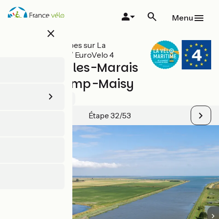
Aller
au
Menu
contenu
close
principal
Toutes les étapes sur La
Vélomaritime / EuroVelo 4
Carentan-les-Marais
/ Grandcamp-Maisy
5 / 5
Voir 1 avis
Étape 32/53