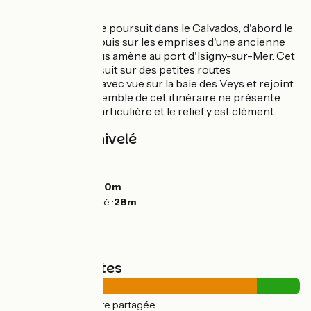
Côté Calvados :
Cette voie verte se poursuit dans le Calvados, d'abord le
long de la RD613, puis sur les emprises d'une ancienne
voie ferrée qui vous amène au port d'Isigny-sur-Mer. Cet
itinéraire se poursuit sur des petites routes
départementales avec vue sur la baie des Veys et rejoint
Grandcamp. L'ensemble de cet itinéraire ne présente
pas de difficulté particulière et le relief y est clément.
Pentes et dénivelé
Montées :
42m
Descentes :
42m
Point le plus bas :
0m
Point le plus élevé :
28m
Types de routes
25km
(85%) Route partagée