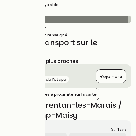
5km
(15%) Voie cyclable
Revêtement
29km
(97%) Lisse
0.93km
(3%) Non renseigné
Trains et transport sur le
parcours
Gares SNCF les plus proches
Carentan
Rejoindre
gare
7 m de l'étape
Afficher les gares à proximité sur la carte
Avis sur Carentan-les-Marais /
Grandcamp-Maisy
5/5
Sur 1 avis