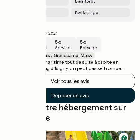
5
5
Sécurité
Intérêt
/5
/5
5
5
Services
Balisage
/5
/5
Piste verte
5/5
PHILIPPE ·
Juin 2021
5
5
5
5
/5
/5
/5
/5
Sécurité
Intérêt
Services
Balisage
Carentan-les-Marais / Grandcamp-Maisy
On prend la Vélomaritime tout de suite à droite en
sortant du camping d'Isigny, on peut pas se tromper.
Voir tous les avis
Déposer un avis
Trouvez votre hébergement sur
cette étape