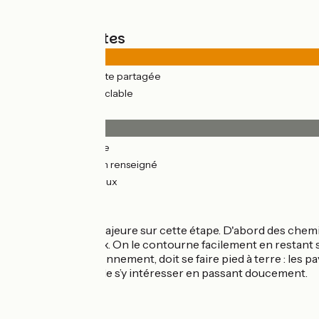
Types de routes
22km
(94%) Route partagée
1km
(6%) Voie cyclable
Revêtement
20km
(85%) Lisse
0.47km
(2%) Non renseigné
3km
(13%) Rugueux
L'itinéraire
Pas de difficulté majeure sur cette étape. D'abord des chemi
est parfois boueux. On le contourne facilement en restant 
encore en fonctionnement, doit se faire pied à terre : les 
prenne le temps de s’y intéresser en passant doucement.
SNCF