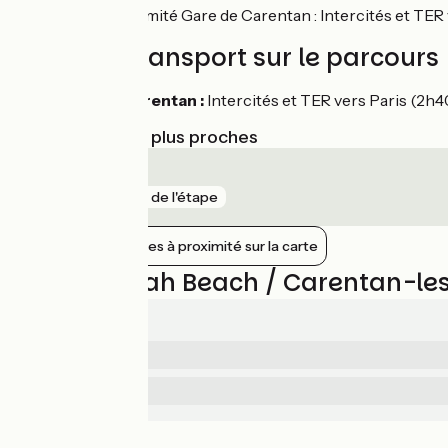
Gare à proximité Gare de Carentan : Intercités et TER
Trains et transport sur le parcours
Gare de Carentan :
Intercités et TER vers Paris (2h
Gares SNCF les plus proches
Carentan
gare
7 m de l'étape
Afficher les gares à proximité sur la carte
Avis sur Utah Beach / Carentan-le
4.3/5
4.5
Sécurité
/5
3.5
Services
/5
Mitigé