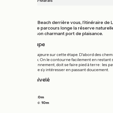
Carentan-les-Marais
Bords de mer
La plage d'Utah Beach derrière vous, l'itinéraire de 
Baie des Veys, le parcours longe la réserve naturelle
médiéval avec son charmant port de plaisance.
Détail de l'étape
Pas de difficulté majeure sur cette étape. D'abord des chemi
est parfois boueux. On le contourne facilement en restant 
encore en fonctionnement, doit se faire pied à terre : les 
prenne le temps de s’y intéresser en passant doucement.
Pentes et dénivelé
Montées :
0m
Descentes :
0m
Point le plus bas :
0m
Point le plus élevé :
10m