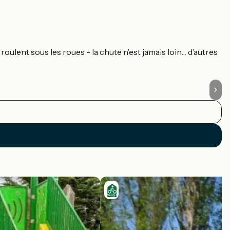
U
oulent sous les roues - la chute n’est jamais loin… d’autres
À 
p