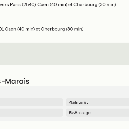
 vers Paris (2h40), Caen (40 min) et Cherbourg (30 min)
40), Caen (40 min) et Cherbourg (30 min)
s-Marais
4
Intérêt
/5
5
Balisage
/5