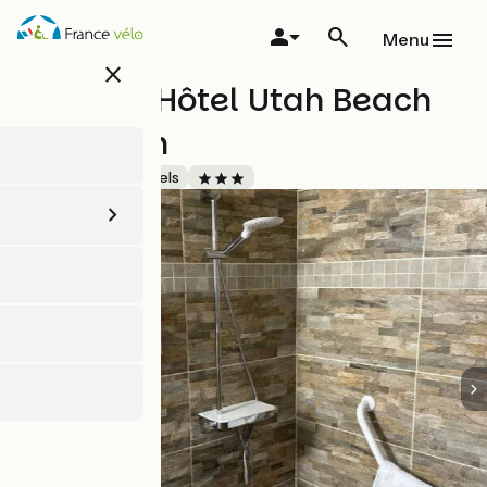
Aller
au
Menu
contenu
close
principal
Contact Hôtel Utah Beach
Carentan
Accueil Vélo
Hôtels