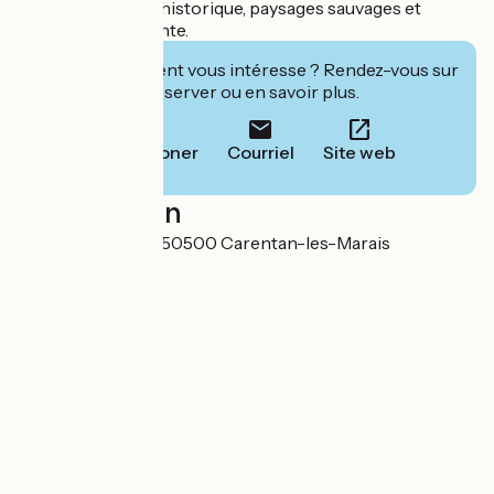
entre patrimoine historique, paysages sauvages et
moments de détente.
Cet établissement vous intéresse ? Rendez-vous sur
leur site pour réserver ou en savoir plus.
Téléphoner
Courriel
Site web
Localisation
179 rue du Mesnil 50500 Carentan-les-Marais