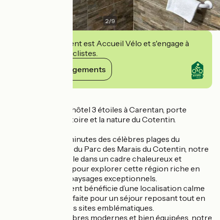
2
/
9
Cet établissement est Accueil Vélo et s'engage à
accueillir des cyclistes.
Voir ses engagements
Détails
Découvrez notre hôtel 3 étoiles à Carentan, porte
d’entrée vers l’histoire et la nature du Cotentin.
Situé à quelques minutes des célèbres plages du
Débarquement et du Parc des Marais du Cotentin, notre
hôtel vous accueille dans un cadre chaleureux et
confortable, idéal pour explorer cette région riche en
patrimoine et en paysages exceptionnels.
Notre établissement bénéficie d’une localisation calme
et stratégique, parfaite pour un séjour reposant tout en
restant proche des sites emblématiques.
Avec ses 38 chambres modernes et bien équipées, notre