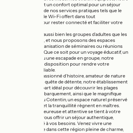
hôtel vous garantit un confort optimal pour un séjour
agréable. Profitez de nos services pratiques tels que le
parking gratuit et le Wi-Fi offert dans tout
l’établissement, pour rester connecté et faciliter votre
déplacement.
Nous accueillons aussi bien les groupes d’adultes que les
groupes scolaires, et nous proposons des espaces
adaptés pour l’organisation de séminaires ou réunions
professionnelles. Que ce soit pour un voyage éducatif, un
séjour d’affaires ou une escapade en groupe, notre
équipe est à votre disposition pour rendre votre
expérience inoubliable.
Que vous soyez passionné d’histoire, amateur de nature
ou simplement en quête de détente, notre établissement
est le point de départ idéal pour découvrir les plages
légendaires du Débarquement, ainsi que le magnifique
Parc des Marais du Cotentin, un espace naturel préservé
où la biodiversité et la tranquillité règnent en maîtres.
Notre équipe chaleureuse et attentive se tient à votre
disposition pour vous offrir un séjour authentique,
convivial et adapté à vos besoins. Venez vivre une
expérience unique dans cette région pleine de charme,