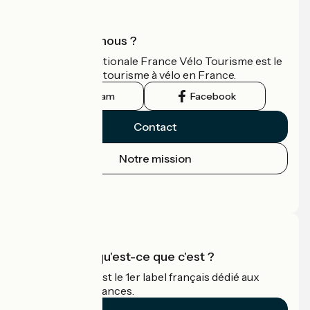
Qui sommes-nous ?
L'association nationale France Vélo Tourisme est le
guide officiel du tourisme à vélo en France.
Instagram
Facebook
Contact
Notre mission
Espace Presse
Espace Pro
Accueil Vélo qu'est-ce que c'est ?
Accueil Vélo c'est le 1er label français dédié aux
cyclistes en vacances.