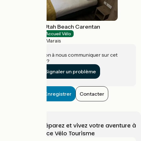
Contact Hôtel Utah Beach Carentan
Hôtels
Accueil Vélo
Carentan-les-Marais
Une information à nous communiquer sur cet
établissement ?
Signaler un problème
Enregistrer
Contacter
Choisissez, préparez et vivez votre aventure à
vélo avec France Vélo Tourisme