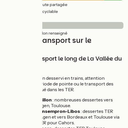
356km
(88%) Route partagée
47km
(17%) Voie cyclable
Revêtement
403km
(100%) Non renseigné
Trains et transport sur le
parcours
Trains et transport le long de La Vallée du
lot à vélo
L'itinéraire est bien desservi en trains, attention
néanmoins en période de pointe ou le transport des
vélos est compliqué dans les TER.
Gare d’Aiguillon
: nombreuses dessertes vers
Bordeaux, Agen, Toulouse.
Gare de Monsempron-Libos
: dessertes TER
Périgueux-Agen et vers Bordeaux et Toulouse via
Agen. Car TER pour Cahors.