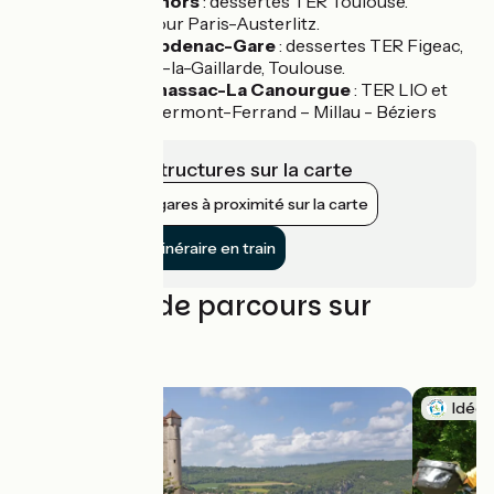
Gare de Cahors
: dessertes TER Toulouse.
Intercités pour Paris-Austerlitz.
Gare de Capdenac-Gare
: dessertes TER Figeac,
Rodez, Brive-la-Gaillarde, Toulouse.
Gare de Banassac-La Canourgue
: TER LIO et
Intercités Clermont-Ferrand – Millau - Béziers
Voir les infrastructures sur la carte
Afficher les gares à proximité sur la carte
Rejoindre l’itinéraire en train
Nos idées de parcours sur
l'itinéraire
Idée 