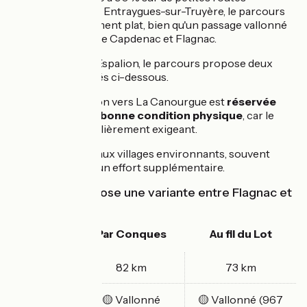
partagées. Jusqu'à Entraygues-sur-Truyère, le parcours
reste majoritairement plat, bien qu'un passage vallonné
soit à prévoir entre Capdenac et Flagnac.
Entre Flagnac et Espalion, le parcours propose deux
itinéraires, détaillés ci-dessous.
La dernière section vers La Canourgue est
réservée
aux cyclistes en bonne condition physique
, car le
relief y est particulièrement exigeant.
À noter
: L'accès aux villages environnants, souvent
perchés, impose un effort supplémentaire.
L'itinéraire propose une variante entre Flagnac et
Espalion
Par Conques
Au fil du Lot
82 km
73 km
Distance
🟡 Vallonné
🟡 Vallonné (967