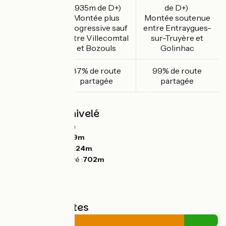
(935m de D+)
de D+)
Montée plus
Montée soutenue
Relief
progressive sauf
entre Entraygues-
entre Villecomtal
sur-Truyère et
et Bozouls
Golinhac
87% de route
99% de route
Sécurité
partagée
partagée
Pentes et dénivelé
Montées :
3215m
Descentes :
2659m
Point le plus bas :
24m
Point le plus élevé :
702m
Types de routes