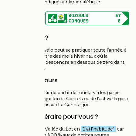
d'un fléchage est indiqué sur la signalétique
Quand partir ?
La Vallée du Lot à vélo peut se pratiquer toute l'année, à
l'exception peut-être des mois hivernaux où la
température peut descendre en dessous de zéro dans
les fonds de vallée.
Sens du parcours
Vous pouvez choisir de partir de l’ouest via les gares
ferroviaires de l’Aiguillon et Cahors ou de l’est via la gare
ferroviaire de Banassac La Canourgue.
Est-ce un itinéraire pour vous ?
Nous classons La Vallée du Lot en
"J'ai l'habitude"
car
cet itinéraire roule à 90 % sur de petites routes