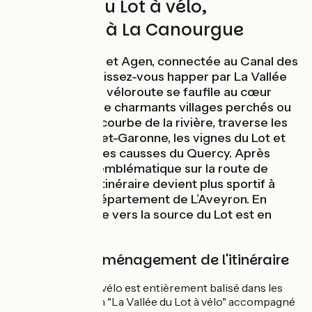
La Vallée du Lot à vélo,
d'Aiguillon à La Canourgue
Entre Bordeaux et Agen, connectée au Canal des
2 mers à vélo, laissez-vous happer par La Vallée
du Lot à vélo. La véloroute se faufile au cœur
d’une myriade de charmants villages perchés ou
lovés dans une courbe de la rivière, traverse les
vergers du Lot-et-Garonne, les vignes du Lot et
les spectaculaires causses du Quercy. Après
Cahors, étape emblématique sur la route de
Compostelle, l’itinéraire devient plus sportif à
l’approche du département de L’Aveyron. En
Lozère, une suite vers la source du Lot est en
préparation !
Balisage et aménagement de l'itinéraire
La Vallée du Lot à vélo est entièrement balisé dans les
deux sens. Le nom "La Vallée du Lot à vélo" accompagné