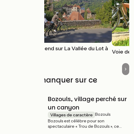
5 idées week-end sur La Vallée du Lot à
Voie de 
vélo
À ne pas manquer sur ce
parcours
Bozouls, village perché sur
un canyon
Bozouls
Villages de caractère
Bozouls est célèbre pour son
spectaculaire « Trou de Bozouls », ce
canyon naturel vertigineux en forme de