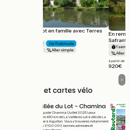
La vallée du Lot en famille avec Terres
En remon
d'Aventure
Safranto
1 semaine et +
J'ai l'habitude
1 semai
Au fil de l'eau
Aller simple
Aller s
à partir de
à partir de
890€
920€
Les guides et cartes vélo
La Vallée du Lot - Chamina
Nouveau guide Chamina (Juillet 2025) pour
explorer les 430 km de La Vallée du Lot à vélo de La
Canourgue à Aiguillon. Vous y trouverez notamment
: cartes au 1/100 000, bonnes adresses et
descriptifs des étapes.