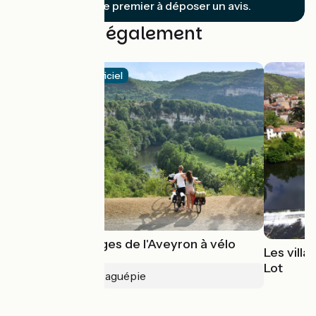
Soyez le premier à déposer un avis.
Découvrez également
Itinéraire officiel
Vallée et Gorges de l'Aveyron à vélo
Les villa
Lot
Montauban > Laguépie
4.1 / 5