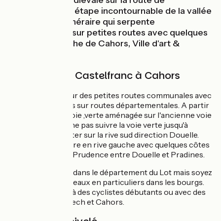
Cahors, ville médiévale sur la route de
Compostelle et étape incontournable de la vallée
du Lot à vélo. Itinéraire qui serpente
principalement sur petites routes avec quelques
côtes à l’approche de Cahors, Ville d'art &
d'histoire.
L'itinéraire de Castelfranc à Cahors
Principalement sur des petites routes communales avec
quelques passages sur routes départementales. A partir
de Luzech, belle voie ,verte aménagée sur l'ancienne voie
ferrée. Attention ne pas suivre la voie verte jusqu'à
Mercuès mais rester sur la rive sud direction Douelle.
Itinéraire provisoire en rive gauche avec quelques côtes
afin d'éviter la D8. Prudence entre Douelle et Pradines.
Fléchage efficace dans le département du Lot mais soyez
attentifs aux panneaux en particuliers dans les bourgs.
Ne convient pas
à des cyclistes débutants ou avec des
enfants entre Luzech et Cahors.