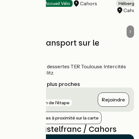
Cahors
Hôtels
Accueil Vélo
Hébergeme
Cahor
Trains et transport sur le
parcours
Gare de Cahors :
dessertes TER Toulouse. Intercités
pour Paris-Austerlitz.
Gares SNCF les plus proches
Cahors
Rejoindre
gare
111 m de l'étape
Afficher les gares à proximité sur la carte
Avis sur Castelfranc / Cahors