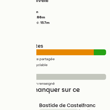
Pentes et dénivelé
Montées :
214m
Descentes :
186m
Point le plus bas :
88m
Point le plus élevé :
157m
Types de routes
31km
(88%) Route partagée
4km
(12%) Voie cyclable
Revêtement
35km
(100%) Non renseigné
À ne pas manquer sur ce
parcours
Bastide de Castelfranc