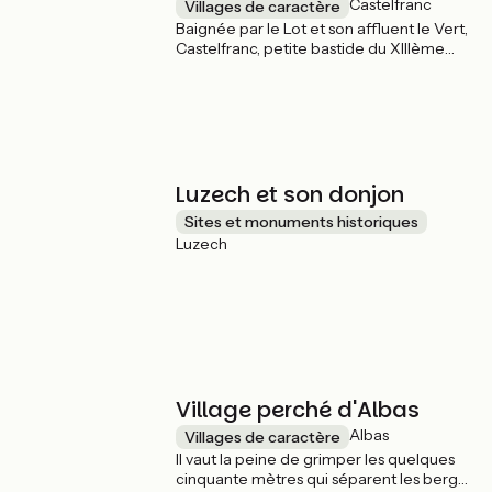
Castelfranc
Villages de caractère
Baignée par le Lot et son affluent le Vert,
Castelfranc, petite bastide du XIIIème
siècle, a gardé un charme intact. Sa place
centrale est dominée par une
remarquable église fortifiée du XIVème
siècle caractéristique des églises
massives à mur clocher de la région. Ne
pas manquer le détour par le ravissant «
jardin des sens » qui revisite la tradition
Luzech et son donjon
des jardins des simples médiévaux. Une
Sites et monuments historiques
voie verte bucolique y longe le Lot en
Luzech
direction d’Albas situé à quelques
encablures.
Village perché d'Albas
Albas
Villages de caractère
Il vaut la peine de grimper les quelques
cinquante mètres qui séparent les berges