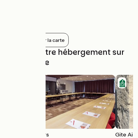
du Lot du piton rocheux où se dresse le
haut du village. La vieille bourgade
épiscopale de l’évêché de Cahors
conserve une rare élégance et offre un
superbe point de vue sur la rivière et le
vignoble. Le port florissant du temps de la
navigation ancienne est aujourd’hui
Tout afficher sur la carte
fréquenté par quelques navires de
plaisance et gabarres restaurées.=
Trouvez votre hébergement sur
cette étape
Hôtel Ibis Cahors
Gite Aig