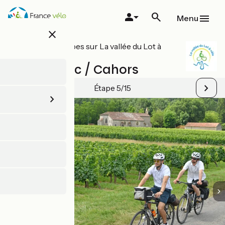
Aller
au
Menu
contenu
close
principal
Toutes les étapes sur La vallée du Lot à
vélo
Castelfranc / Cahors
Étape 5/15