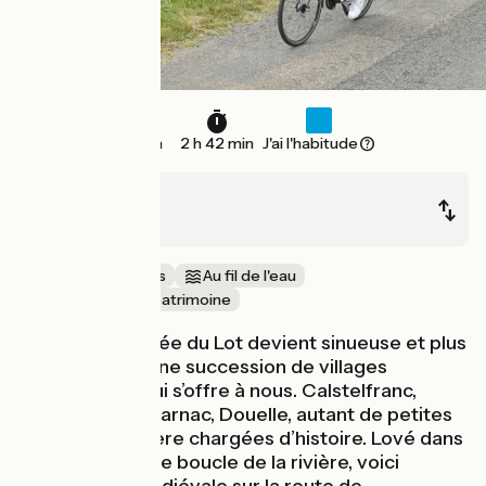
35 km
2 h 42 min
J'ai l'habitude
Castelfranc
Cahors
Au cœur des vignes
Au fil de l'eau
Nature & petit patrimoine
Alors que la vallée du Lot devient sinueuse et plus
sauvage, c’est une succession de villages
authentiques qui s’offre à nous. Calstelfranc,
Albas, Luzech, Parnac, Douelle, autant de petites
cités de caractère chargées d’histoire. Lové dans
une remarquable boucle de la rivière, voici