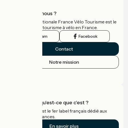
Qui sommes-nous ?
L'association nationale France Vélo Tourisme est le
guide officiel du tourisme à vélo en France.
Instagram
Facebook
Contact
Notre mission
Espace Presse
Espace Pro
Accueil Vélo qu'est-ce que c'est ?
Accueil Vélo c'est le 1er label français dédié aux
cyclistes en vacances.
En savoir plus