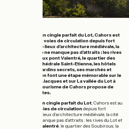
Détails
Lové au cœur d’un cingle parfait du Lot, Cahors est
au carrefour des voies de circulation depuis fort
longtemps. Haut-lieux d’architecture médiévale, la
cité cadurcienne ne manque pas d’attraits : les rives
du Lot et le fameux pont Valentré, le quartier des
Soubirous, la cathédrale Saint-Etienne, les hôtels
particuliers, les jardins secrets, ses marchés et
restaurants qui en font une étape mémorable sur le
chemin de Saint-Jacques et sur La vallée du Lot à
vélo. L’office de tourisme de Cahors propose de
nombreuses visites.
Lové
au cœur d’un
cingle parfait du Lot
, Cahors est au
carrefour des voies de circulation
depuis fort
longtemps. Haut-lieux d’architecture médiévale, la cité
cadurcienne ne manque pas d’attraits : les rives du Lot et
le
fameux pont Valentré
, le quartier des Soubirous, la