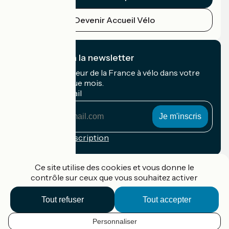
Devenir Accueil Vélo
Je m'abonne à la newsletter
Recevez le meilleur de la France à vélo dans votre
boîte mail chaque mois.
Mon adresse mail
Mon
adresse
mail
Conditions d'inscription
Financé dans le cadre de Destination France
Ce site utilise des cookies et vous donne le
contrôle sur ceux que vous souhaitez activer
Tout refuser
Tout accepter
Accueil Vélo Pro
Contact
Personnaliser
Mentions légales
FR