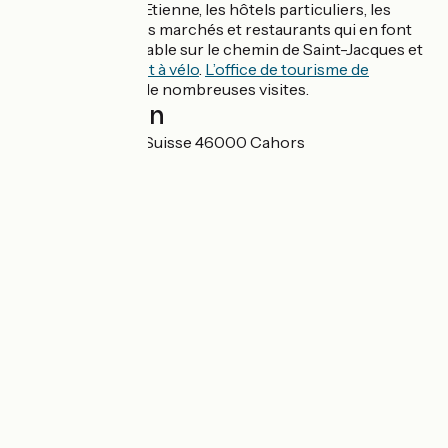
cathédrale Saint-Etienne, les hôtels particuliers, les
jardins secrets, ses marchés et restaurants qui en font
une étape mémorable sur le chemin de Saint-Jacques et
sur
La vallée du Lot à vélo
.
L’office de tourisme de
Cahors
propose de nombreuses visites.
Localisation
196 Rue Frédéric Suisse 46000 Cahors