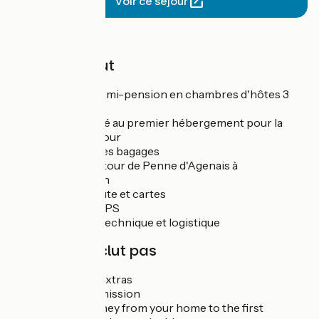
Voir ce séjour
Prix
Le prix inclut
6 nuits en demi-pension en chambres d'hôtes 3
épis
Parking privé au premier hébergement pour la
durée du séjour
Transport des bagages
Transfert retour de Penne d'Agenais à
Castelmoron
Livret de route et cartes
Les traces GPS
Assistance technique et logistique
Le prix n'inclut pas
Drinks and extras
Museum admission
Return journey from your home to the first