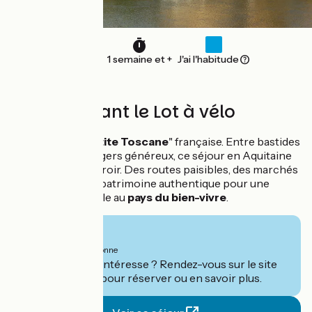
95 km
1 semaine et +
J'ai l'habitude
En remontant le Lot à vélo
Découvrez la "
Petite Toscane
" française. Entre bastides
médiévales et vergers généreux, ce séjour en Aquitaine
est une ode au terroir. Des routes paisibles, des marchés
gourmands et un patrimoine authentique pour une
déconnexion totale au
pays du bien-vivre
.
À partir de
920€
par personne
Ce séjour vous intéresse ? Rendez-vous sur le site
de
Safrantours
pour réserver ou en savoir plus.