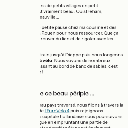
Nous passons de petits villages en petit
villages, c’est vraiment beau : Ouistreham,
Honfleur, Deauville …
Nous faisons une petite pause chez ma cousine et des
amis à Morgane à Rouen pour nous ressourcer. Que ça
fait du bien de retrouver du lien et de rigoler avec les
copains !
Un petit bout de train jusqu'à Dieppe puis nous longeons
la côte d’Opale à vélo
. Nous voyons de nombreux
phoques se prélassant au bord de banc de sables, c’est
vraiment sauvage !
Pour conclure ce beau périple ...
Une fois notre beau pays traversé, nous filons à travers la
Belgique le long de
l’EuroVelo 4
puis rejoignons
Amsterdam. De la capitale hollandaise nous poursuivons
jusqu'à Copenhague en empruntant une partie de
l’EuroVelo 10
. Notre dernière étape est également