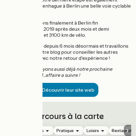
superbe : de Copenhague à Berlin une belle voie cyclable
nous attends!
Nous arrivons finalement à Berlin fin
Septembre 2019 après deux mois et demi
d’aventures et 3100 km de vélo.
Nous sommes ici depuis 6 mois désormais et travaillons
beaucoup sur notre blog pour conseiller les autres
cyclotouristes avec notre retour d'expérience !
Pssst, nous prévoyons aussi déjà notre prochaine
aventure en 2021...affaire a suivre !
Découvrir leur site web
Parcours à la carte
Hébergements
Pratique
Loisirs
Restauratio