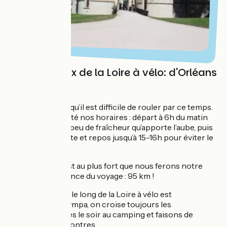
Les Châteaux de la Loire à vélo: d'Orléans
à Angers
C’est la canicule, qu’il est difficile de rouler par ce temps.
Nous avons adapté nos horaires : départ à 6h du matin
pour profiter du peu de fraîcheur qu’apporte l’aube, puis
petite pause sieste et repos jusqu’à 15-16h pour éviter le
pic de chaleur.
Bizarrement, c’est au plus fort que nous ferons notre
plus grosse distance du voyage : 95 km !
L’ambiance le long de la Loire à vélo est
vraiment sympa, on croise toujours les
mêmes têtes le soir au camping et faisons de
belles rencontres.