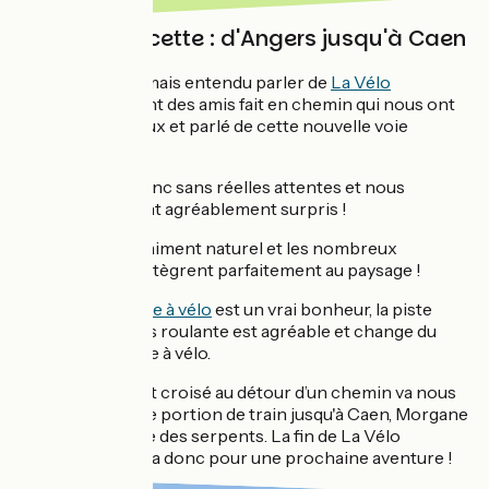
La Vélo Francette : d'Angers jusqu'à Caen
Nous n’avions jamais entendu parler de
La Vélo
Francette
, ce sont des amis fait en chemin qui nous ont
accueillis chez eux et parlé de cette nouvelle voie
cyclable.
Nous partons donc sans réelles attentes et nous
sommes vraiment agréablement surpris !
Tout est vraiment naturel et les nombreux
écluses s'intègrent parfaitement au paysage !
Suivre
la Mayenne à vélo
est un vrai bonheur, la piste
sablonneuse très roulante est agréable et change du
bitume de la Loire à vélo.
Hélas, un serpent croisé au détour d’un chemin va nous
faire prendre une portion de train jusqu'à Caen, Morgane
ayant une phobie des serpents. La fin de La Vélo
Francette, ça sera donc pour une prochaine aventure !