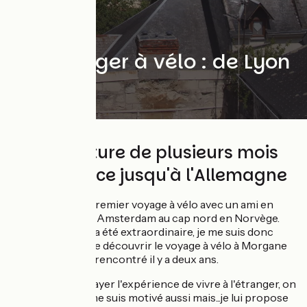
En couple
Déménager à vélo : de Lyon
à Berlin !
Une aventure de plusieurs mois
de la France jusqu'à l'Allemagne
J’ai réalisé mon premier voyage à vélo avec un ami en
2014, pour rallier Amsterdam au cap nord en Norvège.
L'expérience aura été extraordinaire, je me suis donc
empressé de faire découvrir le voyage à vélo à Morgane
peu après l’avoir rencontré il y a deux ans.
Elle a envie d’essayer l'expérience de vivre à l'étranger, on
en discute et je me suis motivé aussi mais...je lui propose