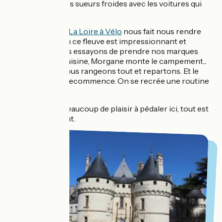
plutôt qu’avoir des sueurs froides avec les voitures qui
nous frôlent.
Le tout début de
La Loire à Vélo
nous fait nous rendre
compte combien ce fleuve est impressionnant et
majestueux. Nous essayons de prendre nos marques
petit à petit : je cuisine, Morgane monte le campement...
Au petit matin nous rangeons tout et repartons. Et le
lendemain, tout recommence. On se recrée une routine
qui fait du bien !
Nous prenons beaucoup de plaisir à pédaler ici, tout est
calme et reposant.