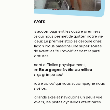
De Lyon à Nevers
Des copains nous accompagnent les quatre premiers
jours du voyage, ce qui nous permet de quitter notre vie
lyonnaise en douceur. Le premier stop se déroule chez
mon père, vers Macon. Nous passons une super soirée
avec tout le monde avant les "au revoir" et c’est reparti
sur nos fidèles montures.
Les débuts sont difficiles physiquement,
d’autant qu'en
Bourgogne à vélo, au milieu
des vignes
: ça grimpe sec!
Heureusement, notre coloc' qui nous accompagne nous
aide à pousser les vélos.
Nous évitons les grands axes et naviguons un peu à vue
pour rejoindre Nevers, les pistes cyclables étant rares
dans le coin.