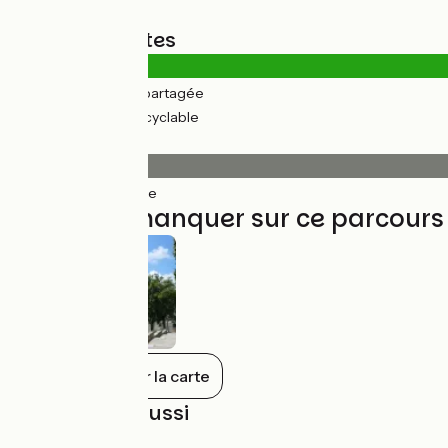
Types de routes
1km
(9%) Route partagée
11km
(91%) Voie cyclable
Revêtement
12km
(100%) Lisse
À ne pas manquer sur ce parcours
Tout afficher sur la carte
À découvrir aussi