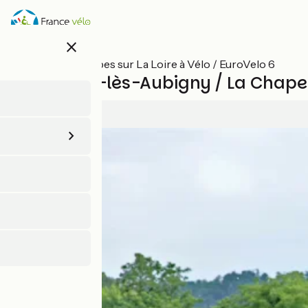
Aller
au
contenu
close
principal
Toutes les étapes sur La Loire à Vélo / EuroVelo 6
Marseilles-lès-Aubigny / La Chapel