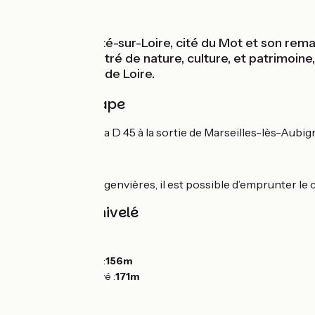
Au fil de l'eau
Jusqu’à la Charité-sur-Loire, cité du Mot et son rema
offre un concentré de nature, culture, et patrimoine
naturelle du Val de Loire.
Détail de l'étape
L’itinéraire quitte la D 45 à la sortie de Marseilles-lès-Aub
Variante
Entre Beffes et Argenvières, il est possible d’emprunter le ca
Pentes et dénivelé
Montées :
0m
Descentes :
10m
Point le plus bas :
156m
Point le plus élevé :
171m