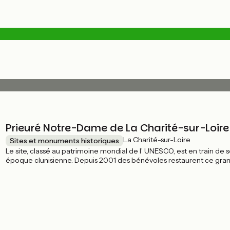
Prieuré Notre-Dame de La Charité-sur-Loire
La Charité-sur-Loire
Sites et monuments historiques
Le site, classé au patrimoine mondial de l’ UNESCO, est en train de 
époque clunisienne. Depuis 2001 des bénévoles restaurent ce gr
ailes, ses salles et son cloître sont aujourd'hui ouverts au public