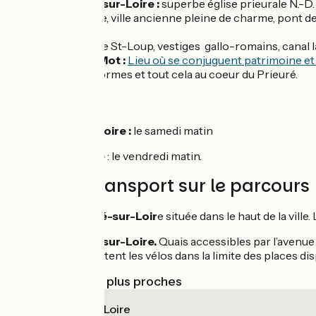
La Charité-sur-Loire :
superbe église prieurale N.-D.
Compostelle, ville ancienne pleine de charme, pont de
l’année.
Herry :
église St-Loup, vestiges gallo-romains, canal la
La Cité du Mot :
Lieu où se conjuguent patrimoine et
toutes ses formes et tout cela au coeur du Prieuré.
Marchés
La Charité-sur-Loire :
le samedi matin
Pouilly-sur-Loire
: le vendredi matin.
Trains et transport sur le parcours
Gare à La Charité-sur-Loir
e située dans le haut de la vil
Arrêt de Pouilly-sur-Loire.
Quais accessibles par l’avenue 
Bourgogne acceptent les vélos dans la limite des places dis
Gares SNCF les plus proches
La Charité-sur-Loire