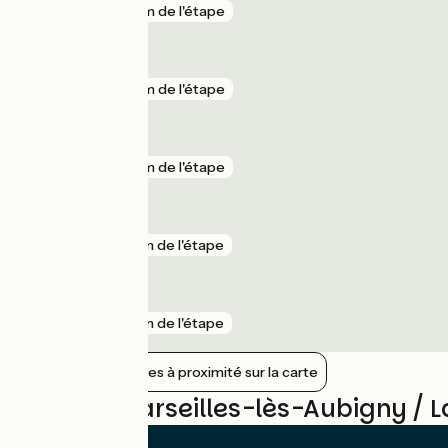
gare
2 km de l'étape
Fourchambault
gare
2 km de l'étape
La Marche
gare
2 km de l'étape
Garchizy
gare
3 km de l'étape
Tronsanges
gare
3 km de l'étape
Afficher les gares à proximité sur la carte
Avis sur Marseilles-lès-Aubigny / 