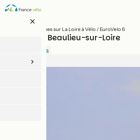
Aller
au
contenu
close
principal
Toutes les étapes sur La Loire à Vélo / EuroVelo 6
Sancerre / Beaulieu-sur-Loire
3.5 / 5
Voir 1 avis