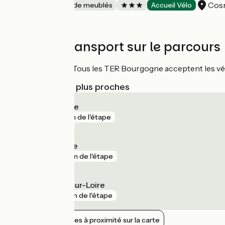
Cosn
Gîtes et locations de meublés
Accueil Vélo
Trains et transport sur le parcours
Gare de Cosne
: Tous les TER Bourgogne acceptent les vélo
Gares SNCF les plus proches
Tracy - Sancerre
gare
1 km de l'étape
Pouilly-sur-Loire
gare
2 km de l'étape
Cosne-Cours-sur-Loire
gare
3 km de l'étape
Afficher les gares à proximité sur la carte