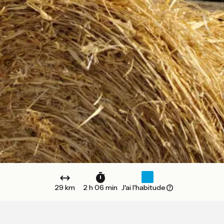
29 km
2 h 06 min
J'ai l'habitude