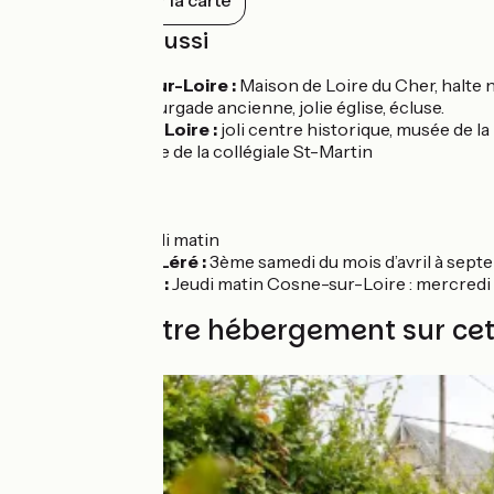
Tout afficher sur la carte
À découvrir aussi
Belleville-sur-Loire :
Maison de Loire du Cher, halte
Bannay :
bourgade ancienne, jolie église, écluse.
Cosne-sur-Loire :
joli centre historique, musée de la
Léré :
Crypte de la collégiale St-Martin
Marchés
Léré :
samedi matin
Sury-près-Léré :
3ème samedi du mois d’avril à sept
Saint-Satur :
Jeudi matin Cosne-sur-Loire : mercredi
Trouvez votre hébergement sur ce