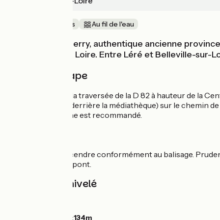
Beaulieu-sur-Loire
Au cœur des vignes
Au fil de l'eau
Aux portes du Berry, authentique ancienne province 
canal latéral à la Loire. Entre Léré et Belleville-sur
Détail de l'étape
Prudence lors de la traversée de la D 82 à hauteur de la Cent
aussitôt à droite (derrière la médiathèque) sur le chemin d
Boulleret ou Cosne est recommandé.
Liaisons
De Sancerre, descendre conformément au balisage. Prudence d
de la traversée du pont.
Pentes et dénivelé
Montées :
10m
Descentes :
11m
Point le plus bas :
134m