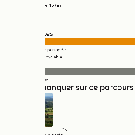
Point le plus élevé :
157m
Types de routes
11km
(36%) Route partagée
19km
(64%) Voie cyclable
Revêtement
29km
(100%) Lisse
À ne pas manquer sur ce parcours