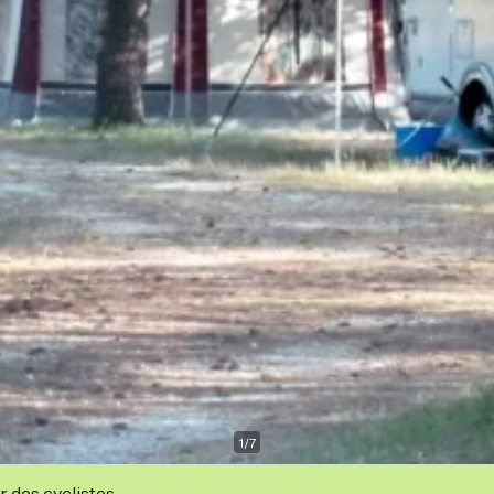
1
/
7
r des cyclistes.