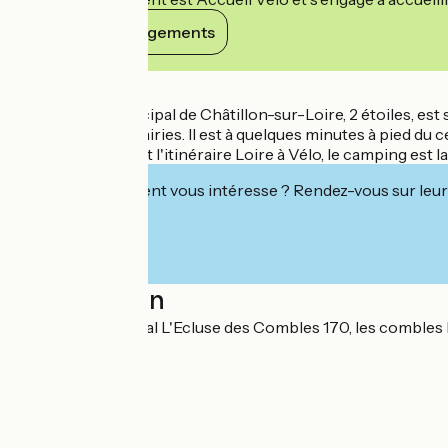
Voir ses engagements
Détails
Le camping municipal de Châtillon-sur-Loire, 2 étoiles, est 
boisements et prairies. Il est à quelques minutes à pied du 
Situé sur le GR 3 et l'itinéraire Loire à Vélo, le camping est 
Cet établissement vous intéresse ? Rendez-vous sur leur 
Localisation
Camping municipal L'Ecluse des Combles 170, les combles 