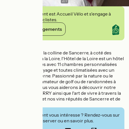
2
/
7
Cet établissement est Accueil Vélo et s'engage à
accueillir des cyclistes.
Voir ses engagements
Détails
Situé aux pieds de la colline de Sancerre, à coté des
vignobles et face à la Loire, l'Hôtel de la Loire est un hôtel
de charme 3 étoiles avec 11 chambres personnalisées
sur le thème du voyage et toutes climatisées avec un
équipement moderne. Passionné par la nature ou le
patrimoine local, amateur de golf ou de randonnées à
pieds ou à vélo, nous vous aiderons à découvrir notre
belle région du BERRY ainsi que l'art de vivre à travers la
cuisine du terroir et nos vins réputés de Sancerre et de
Pouilly-sur-Loire.
Cet établissement vous intéresse ? Rendez-vous sur
leur site pour réserver ou en savoir plus.