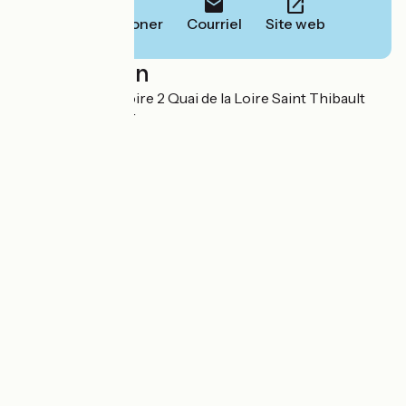
Téléphoner
Courriel
Site web
Localisation
SAS Le Lit de la Loire 2 Quai de la Loire Saint Thibault
18300 Saint-Satur