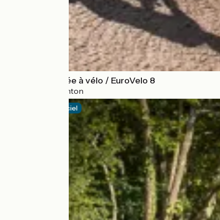
La Méditerranée à vélo / EuroVelo 8
Le Perthus > Menton
Itinéraire officiel