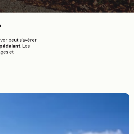
?
iver peut s'avérer
 pédalant
. Les
ages et