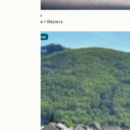
La Véloccitanie
Seuil de Naurouze > Béziers
4.7 / 5
Itinéraire officiel