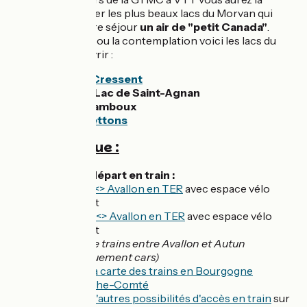
chance de cotoyer les plus beaux lacs du Morvan qui
donneront à votre séjour
un air de "petit Canada"
.
Pour la baignade ou la contemplation voici les lacs du
Morvan à découvrir :
Le
Lac du Cressent
Le “Grand”
Lac de Saint-Agnan
Lac de Chamboux
Lac des Settons
Côté pratique :
Accès au départ en train :
Paris <> Avallon en TER
avec espace vélo
gratuit
Dijon <> Avallon en TER
avec espace vélo
gratuit
Pas de trains entre Avallon et Autun
(uniquement cars)
Voir la carte des trains en Bourgogne
Franche-Comté
Voir d'autres possibilités d'accès en train
sur