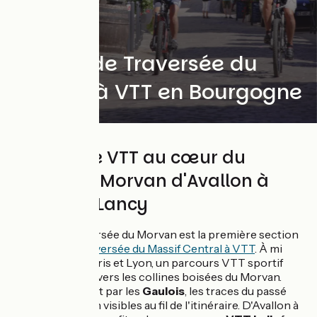
La Grande Traversée du
Morvan à VTT en Bourgogne
344 km de VTT au cœur du
Massif du Morvan d'Avallon à
Bourbon-Lancy
La Grande Traversée du Morvan est la première section
de la
Grande Traversée du Massif Central à VTT
. À mi
chemin entre Paris et Lyon, un parcours VTT sportif
vous attend à travers les collines boisées du Morvan.
Territoire investit par les
Gaulois
, les traces du passé
sont encore bien visibles au fil de l'itinéraire. D'Avallon à