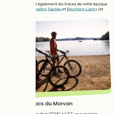
Vous retrouverez également les traces de cette époque
dans les villes
d'Avallon
,
Saulieu
et
Bourbon-Lancy
(et
ses termes).
Les grands lacs du Morvan
Grâce au parcours de la GTMC à VTT vous aurez la