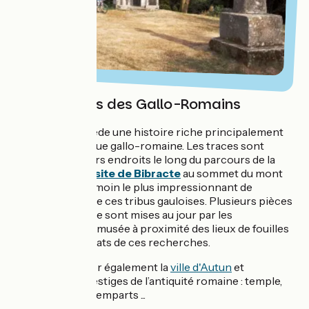
Sur les traces des Gallo-Romains
Le Morvan possède une histoire riche principalement
héritée de l'époque gallo-romaine. Les traces sont
visibles à plusieurs endroits le long du parcours de la
GTMC à VTT. Le
site de Bibracte
au sommet du mont
Beuvray est le témoin le plus impressionnant de
l'établissement de ces tribus gauloises. Plusieurs pièces
et traces de la ville sont mises au jour par les
archéologues, le musée à proximité des lieux de fouilles
expose les résultats de ces recherches.
A ne pas manquer également la
ville d'Autun
et
ses nombreux vestiges de l’antiquité romaine : temple,
théâtre, portes, remparts ...