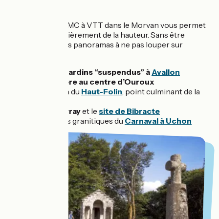
parcours
La trace de la GTMC à VTT dans le Morvan vous permet
de prendre régulièrement de la hauteur. Sans être
exhaustif, voici les panoramas à ne pas louper sur
l'itinéraire :
Depuis les
jardins “suspendus” à
Avallon
Le
belvédère au centre d’Ouroux
L’ascension du
Haut-Folin
, point culminant de la
Bourgogne
Mont Beuvray
et le
site de Bibracte
Les rochers granitiques du
Carnaval à Uchon