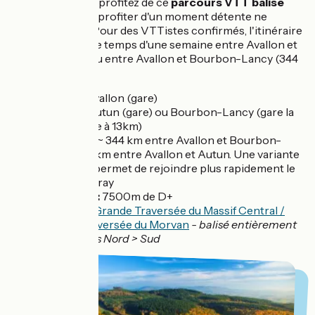
Bourbon-Lancy, profitez de ce
parcours VTT balisé
où les lieux pour profiter d'un moment détente ne
manquent pas ! Pour des VTTistes confirmés, l'itinéraire
peut se réaliser le temps d'une semaine entre Avallon et
Autun (316km) ou entre Avallon et Bourbon-Lancy (344
km).
Départ :
Avallon (gare)
Arrivée
: Autun (gare) ou Bourbon-Lancy (gare la
plus proche à 13km)
Distance :
~ 344 km entre Avallon et Bourbon-
Lancy; 316 km entre Avallon et Autun. Une variante
(par Luzy) permet de rejoindre plus rapidement le
Mont-Beuvray
Dénivelés :
7500m de D+
Balisage :
Grande Traversée du Massif Central /
Grande Traversée du Morvan
- balisé entièrement
dans le sens Nord > Sud