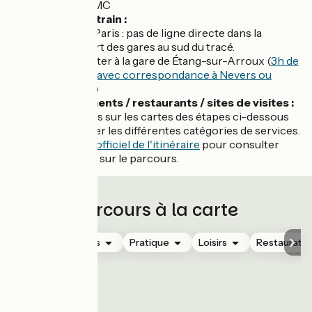
la GTMC
Retour en train :
Vers Paris : pas de ligne directe dans la
plupart des gares au sud du tracé.
S'arrêter à la gare de Étang-sur-Arroux (
3h de
trajet avec correspondance à Nevers ou
Dijon
)
Hébergements / restaurants / sites de visites :
rendez-vous sur les cartes des étapes ci-dessous
pour afficher les différentes catégories de services.
Voir le
site officiel de l'itinéraire
pour consulter
plus d'infos sur le parcours.
Parcours à la carte
Hébergements
Pratique
Loisirs
Restauratio