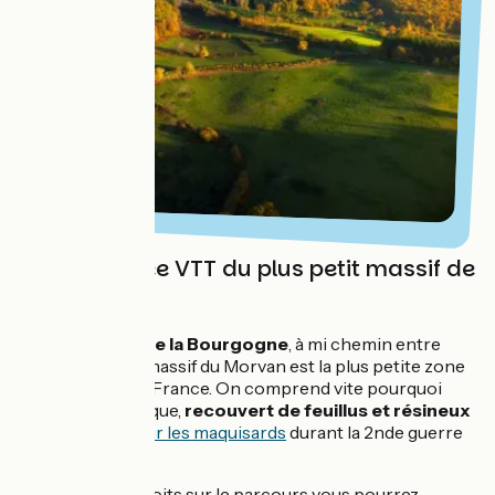
Une traversée VTT du plus petit massif de
France
Niché au
cœur de la Bourgogne
, à mi chemin entre
Paris et Lyon le massif du Morvan est la plus petite zone
de montagne de France. On comprend vite pourquoi
ce massif granitique,
recouvert de feuillus et résineux
fut un
refuge pour les maquisards
durant la 2nde guerre
mondiale...
À plusieurs endroits sur le parcours vous pourrez