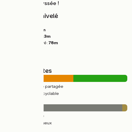
de votre Vélodyssée !
Pentes et dénivelé
Montées :
145m
Descentes :
159m
Point le plus bas :
3m
Point le plus élevé :
78m
Types de routes
8km
(56%) Route partagée
6km
(44%) Voie cyclable
Revêtement
14km
(96%) Lisse
0.6km
(4%) Rugueux
Itinéraire