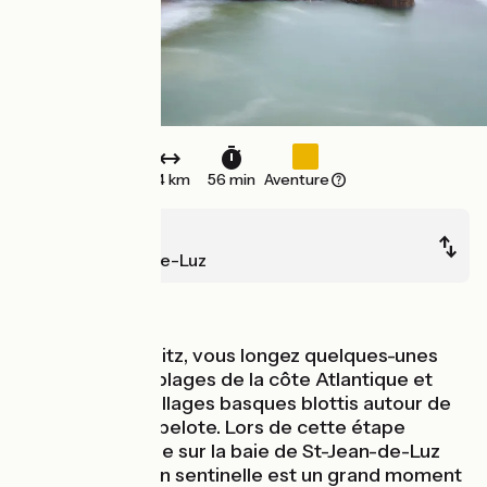
14 km
56 min
Aventure
Biarritz
Saint-Jean-de-Luz
Bords de mer
À partir de Biarritz, vous longez quelques-unes
des plus belles plages de la côte Atlantique et
traversez des villages basques blottis autour de
leur fronton de pelote. Lors de cette étape
sportive, l'arrivée sur la baie de St-Jean-de-Luz
avec la Rhune en sentinelle est un grand moment