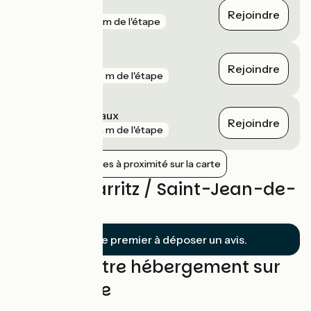
Bayonne
Rejoindre
gare
136 m de l'étape
Guéthary
Rejoindre
gare
327 m de l'étape
Les Deux Jumeaux
Rejoindre
gare
474 m de l'étape
Afficher les gares à proximité sur la carte
Avis sur Biarritz / Saint-Jean-de-
Luz
Soyez le premier à déposer un avis.
Trouvez votre hébergement sur
cette étape