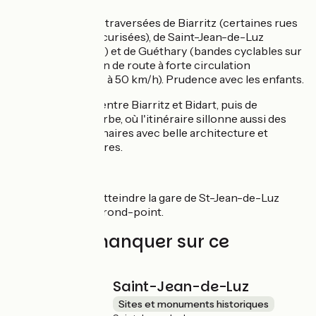
Vigilance lors des traversées de Biarritz (certaines rues
passantes non sécurisées), de Saint-Jean-de-Luz
(Boulevard Thiers) et de Guéthary (bandes cyclables sur
une courte section de route à forte circulation
cependant limitée à 50 km/h). Prudence avec les enfants.
Ambiance calme entre Biarritz et Bidart, puis de
Guéthary à Ste Barbe, où l'itinéraire sillonne aussi des
quartiers pavillonnaires avec belle architecture et
superbes belvédères.
Liaison
Sans côtes pour atteindre la gare de St-Jean-de-Luz
mais attention au rond-point.
À ne pas manquer sur ce
parcours
Saint-Jean-de-Luz
Sites et monuments historiques