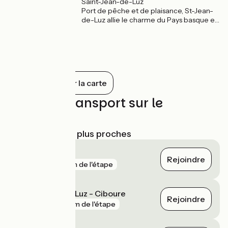
Saint-Jean-de-Luz
Port de pêche et de plaisance, St-Jean-
de-Luz allie le charme du Pays basque et
à la beauté des plages. Son port de
pêche, toujours en activité, fourmille de
pêcheurs, qus'ils soient professionnels ou
amateurs.
Tout afficher sur la carte
Trains et transport sur le
parcours
Gares SNCF les plus proches
Boucau
Rejoindre
gare
51 m de l'étape
Saint-Jean-de-Luz - Ciboure
Rejoindre
gare
89 m de l'étape