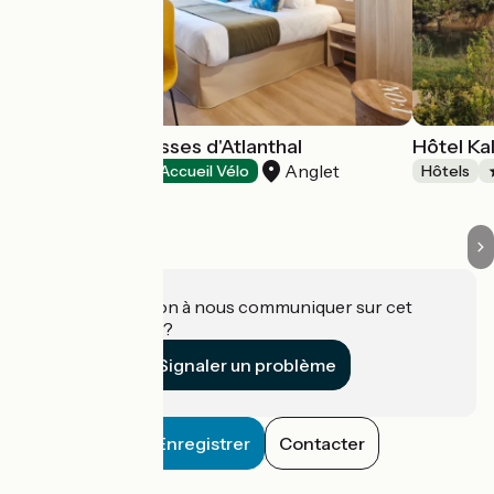
Hôtel Les Terrasses d'Atlanthal
Hôtel Ka
Anglet
Hôtels
Accueil Vélo
Hôtels
Une information à nous communiquer sur cet
établissement ?
Signaler un problème
Enregistrer
Contacter