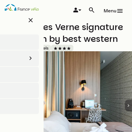
Aller
au
Menu
contenu
close
principal
Hôtel Jules Verne signature
collection by best western
Accueil Vélo
Hôtels