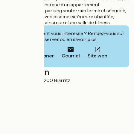
et confortables, ainsi que d’un appartement
indépendant, d'un parking souterrain fermé et sécurisé,
d'un grand jardin avec piscine extérieure chauffée,
ouverte en saison ainsi que d'une salle de fitness.
Cet établissement vous intéresse ? Rendez-vous sur
leur site pour réserver ou en savoir plus.
Téléphoner
Courriel
Site web
Localisation
2 rue Guy Petit 64200 Biarritz