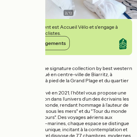
2
/
12
Cet établissement est Accueil Vélo et s'engage à
accueillir des cyclistes.
Voir ses engagements
Détails
L’ Hôtel Jules Verne signature collection by best western
est idéalement situé en centre-ville de Biarritz, à
quelques minutes à pied de la Grand Plage et du quartier
animé des Halles.
Entièrement rénové en 2021, l’hôtel vous propose une
véritable immersion dans l’univers d’un des écrivains les
plus célèbres au monde, rendant hommage à l’auteur de
"Vingt Mille lieues sous les mers" et du "Tour du monde
en quatre-vingts jours". Des voyages aériens aux
profondeurs sous-marines, chaque espace se distingue
par sa décoration unique, incitant à la contemplation et
au bien-être. L'hôtel dispose de 77 chambres, modernes