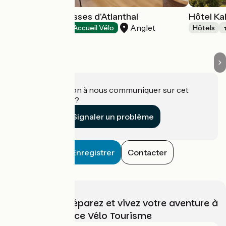
Hôtel Les Terrasses d'Atlanthal
Hôtel Ka
Anglet
Hôtels
Accueil Vélo
Hôtels
Une information à nous communiquer sur cet
établissement ?
Signaler un problème
Enregistrer
Contacter
Choisissez, préparez et vivez votre aventure à
vélo avec France Vélo Tourisme