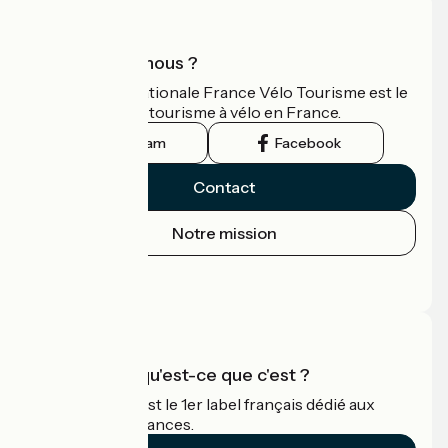
Qui sommes-nous ?
L'association nationale France Vélo Tourisme est le
guide officiel du tourisme à vélo en France.
Instagram
Facebook
Contact
Notre mission
Espace Presse
Espace Pro
Accueil Vélo qu'est-ce que c'est ?
Accueil Vélo c'est le 1er label français dédié aux
cyclistes en vacances.