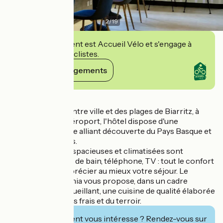
2
/
19
Cet établissement est Accueil Vélo et s'engage à
accueillir des cyclistes.
Voir ses engagements
Détails
Situé à 3 km du centre ville et des plages de Biarritz, à
200 mètres de l'aéroport, l'hôtel dispose d'une
implantation idéale alliant découverte du Pays Basque et
tourisme d'affaires.
Les 75 chambres spacieuses et climatisées sont
équipées de salles de bain, téléphone, TV : tout le confort
souhaité pour apprécier au mieux votre séjour. Le
restaurant Apolonia vous propose, dans un cadre
chaleureux et accueillant, une cuisine de qualité élaborée
à partir de produits frais et du terroir.
Cet établissement vous intéresse ? Rendez-vous sur