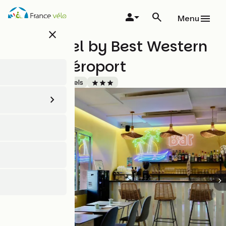
Aller
au
Menu
contenu
close
principal
Sure Hotel by Best Western
Biarritz Aéroport
Accueil Vélo
Hôtels