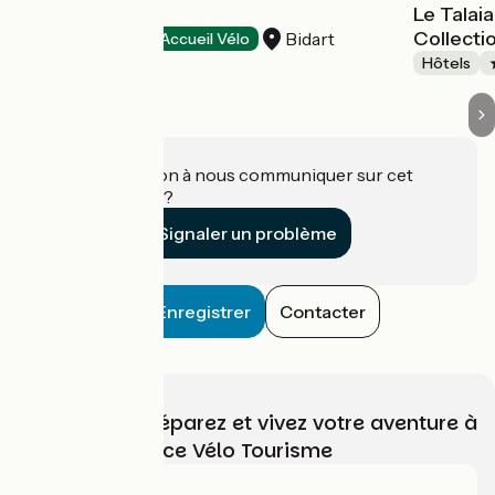
Hôtel Kaliko
Le Talaia
Collecti
Bidart
Hôtels
Accueil Vélo
Hôtels
Une information à nous communiquer sur cet
établissement ?
Signaler un problème
Enregistrer
Contacter
Choisissez, préparez et vivez votre aventure à
vélo avec France Vélo Tourisme