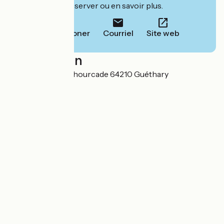
leur site pour réserver ou en savoir plus.
Téléphoner
Courriel
Site web
Localisation
106 rue Adrien Lahourcade 64210 Guéthary