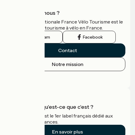
Qui sommes-nous ?
L'association nationale France Vélo Tourisme est le
guide officiel du tourisme à vélo en France.
Instagram
Facebook
Contact
Notre mission
Espace Presse
Espace Pro
Accueil Vélo qu'est-ce que c'est ?
Accueil Vélo c'est le 1er label français dédié aux
cyclistes en vacances.
En savoir plus