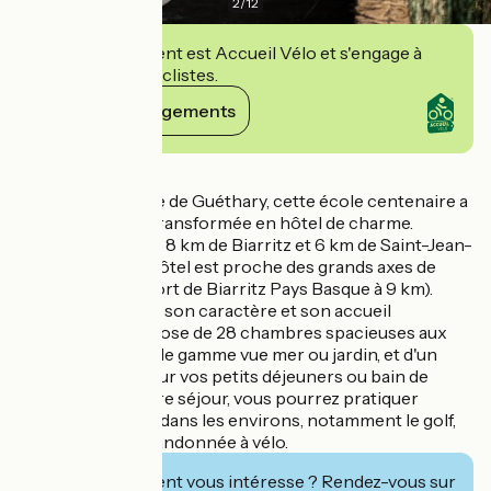
2
/
12
Cet établissement est Accueil Vélo et s'engage à
accueillir des cyclistes.
Voir ses engagements
Détails
Au cœur du village de Guéthary, cette école centenaire a
été fraîchement transformée en hôtel de charme.
Idéalement situé à 8 km de Biarritz et 6 km de Saint-Jean-
de-Luz, le Balea Hôtel est proche des grands axes de
transport (aéroport de Biarritz Pays Basque à 9 km).
Il vous séduira par son caractère et son accueil
chaleureux. Il dispose de 28 chambres spacieuses aux
prestations haut de gamme vue mer ou jardin, et d'un
patio intérieur pour vos petits déjeuners ou bain de
soleil. Lors de votre séjour, vous pourrez pratiquer
diverses activités dans les environs, notamment le golf,
l'équitation et la randonnée à vélo.
Cet établissement vous intéresse ? Rendez-vous sur