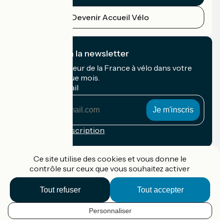
Devenir Accueil Vélo
Je m'abonne à la newsletter
Recevez le meilleur de la France à vélo dans votre
boîte mail chaque mois.
Mon adresse mail
Mon
adresse
mail
Conditions d'inscription
Financé dans le cadre de Destination France
Ce site utilise des cookies et vous donne le
contrôle sur ceux que vous souhaitez activer
Tout refuser
Tout accepter
Accueil Vélo Pro
Contact
Personnaliser
Mentions légales
FR