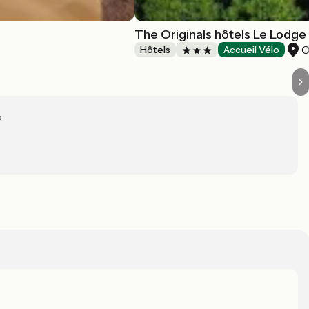
The Originals hôtels Le Lodge
O
Hôtels
Accueil Vélo
?