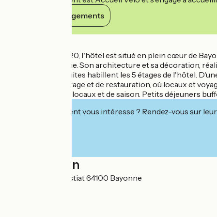
Voir ses engagements
Détails
Ouvert en juin 2020, l'hôtel est situé en plein cœur de Bayo
ce territoire unique. Son architecture et sa décoration, réa
43 chambres et suites habillent les 5 étages de l'hôtel. D'u
bayonnais, de partage et de restauration, où locaux et voya
des produits frais, locaux et de saison. Petits déjeuners buffe
Cet établissement vous intéresse ? Rendez-vous sur leur 
Localisation
7 rue Frédéric Bastiat 64100 Bayonne