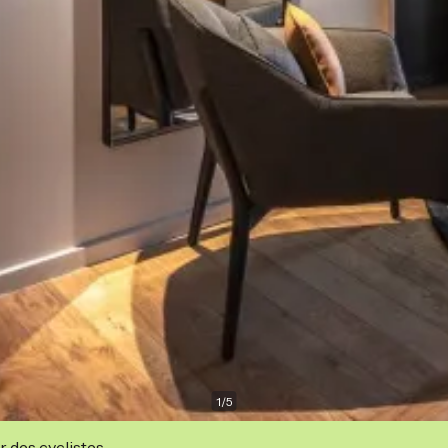
1
/
5
r des cyclistes.