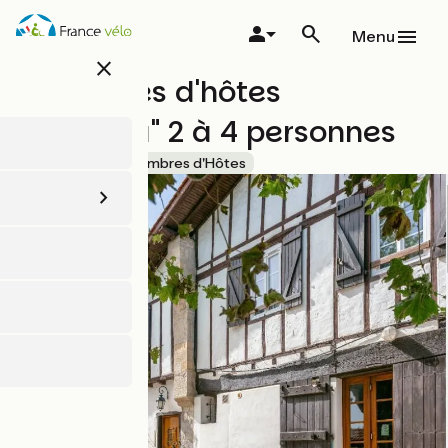
Aller
au
Menu
contenu
close
principal
Chambres d'hôtes
"Aguerria" 2 à 4 personnes
Accueil Vélo
Chambres d'Hôtes