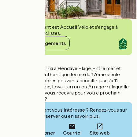
Cet établissement est Accueil Vélo et s'engage à
accueillir des cyclistes.
Voir ses engagements
Détails
Bienvenue à Aguerria à Hendaye Plage. Entre mer et
montagne, cette authentique ferme du 17ème siècle
dispose de 4 chambres pouvant accueillir jusqu’à 12
personnes. Abbadie, Loya, Larrun, ou Arragorri, laquelle
de nos chambres vous recevra pour votre prochain
séjour à Hendaye ?
Cet établissement vous intéresse ? Rendez-vous sur
leur site pour réserver ou en savoir plus.
Téléphoner
Courriel
Site web