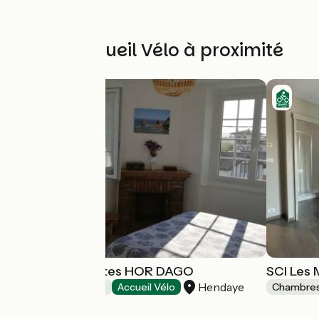
Autres Accueil Vélo à proximité
Chambres d'hôtes HOR DAGO
SCI Les 
Hendaye
Chambres d'Hôtes
Accueil Vélo
Chambres