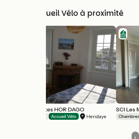
Autres Accueil Vélo à proximité
Chambres d'hôtes HOR DAGO
SCI Les 
Hendaye
Chambres d'Hôtes
Accueil Vélo
Chambres