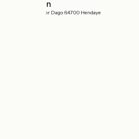
Localisation
1 Rue Erotacillo Hor Dago 64700 Hendaye