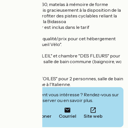
• literie neuve en 160, matelas à mémoire de forme
• Des vélos sont mis gracieusement à la disposition de la
clientèle, afin de profiter des pistes cyclables reliant la
plage en longeant la Bidassoa
• Le petit-déjeuner est inclus dans le tarif
Excellent rapport qualité/prix pour cet hébergement
ayant le label "Accueil Vélo".
Chambre "DU SOLEIL" et chambre "DES FLEURS" pour
2 personnes, avec salle de bain commune (baignoire, wc
séparés).
Chambre "DES ETOILES" pour 2 personnes, salle de bain
privée avec douche à l'Italienne.
Cet établissement vous intéresse ? Rendez-vous sur
leur site pour réserver ou en savoir plus.
Téléphoner
Courriel
Site web