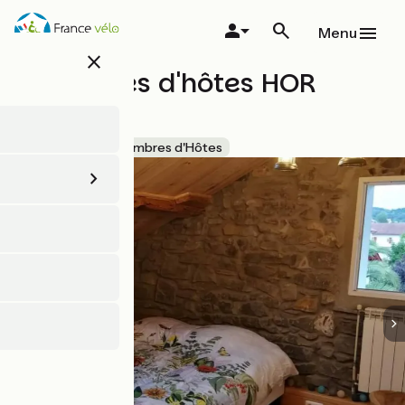
Aller
au
Menu
contenu
close
principal
Chambres d'hôtes HOR
DAGO
Accueil Vélo
Chambres d'Hôtes