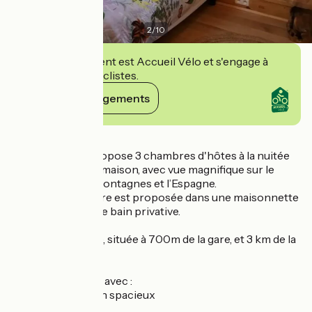
2
/
10
Cet établissement est Accueil Vélo et s'engage à
accueillir des cyclistes.
Voir ses engagements
Détails
Antonina vous propose 3 chambres d'hôtes à la nuitée
au 1er étage de sa maison, avec vue magnifique sur le
fleuve Bidassoa, montagnes et l’Espagne.
Une 4ème chambre est proposée dans une maisonnette
à côté avec salle de bain privative.
Maison lumineuse, située à 700m de la gare, et 3 km de la
plage.
Très bien équipée avec :
• un salon commun spacieux
• Wi-Fi