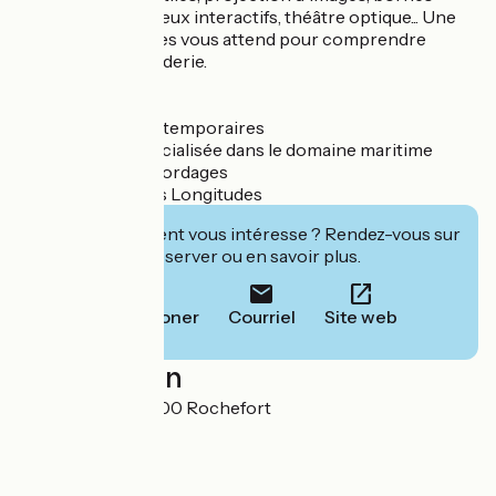
ludo-éducatives, jeux interactifs, théâtre optique... Une
série d'expériences vous attend pour comprendre
l'histoire de la corderie.
Et aussi :
¤ des expositions temporaires
¤ une librairie spécialisée dans le domaine maritime
¤ le Magasin des cordages
¤ le restaurant Les Longitudes
Cet établissement vous intéresse ? Rendez-vous sur
leur site pour réserver ou en savoir plus.
Téléphoner
Courriel
Site web
Localisation
rue Audebert 17300 Rochefort