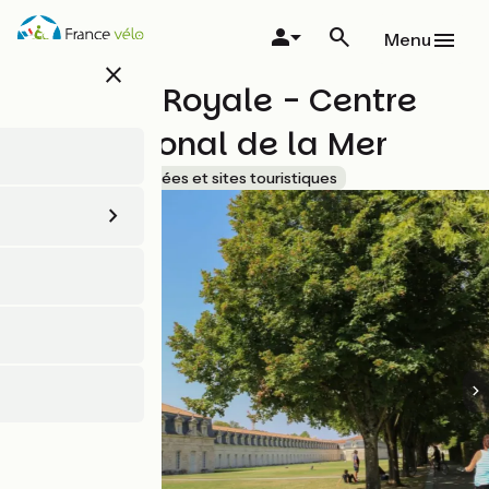
Aller
au
Menu
contenu
close
principal
Corderie Royale - Centre
International de la Mer
Accueil Vélo
Musées et sites touristiques