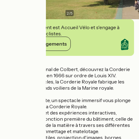
2
/
5
Cet établissement est Accueil Vélo et s'engage à
accueillir des cyclistes.
Voir ses engagements
Détails
Au cœur de l'Arsenal de Colbert, découvrez la Corderie
Royale construite en 1666 sur ordre de Louis XIV.
Pendant deux siècles, la Corderie Royale fabrique les
cordages des grands voiliers de la Marine royale.
Au début de la visite, un spectacle immersif vous plonge
dans l'histoire de la Corderie Royale.
Au fil des ateliers et des expériences interactives,
(re)découvrez la fonction première du bâtiment, celle de
la transformation de la matière à travers ses différentes
étapes : filage, commettage et matelotage.
Manipulations tactiles, projection d'images, bornes