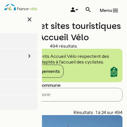
Aller
au
Menu
contenu
close
principal
Musées et sites touristiques
Accueil Vélo
494 résultats
Les établissements Accueil Vélo respectent des
engagements adaptés à l'accueil des cyclistes.
Voir les engagements
Rechercher par commune
Itinéraire
Page 1
Résultats : 1 à 24 sur 494