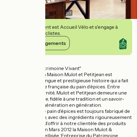
2
/
7
Cet établissement est Accueil Vélo et s'engage à
accueillir des cyclistes.
Voir ses engagements
Détails
"Entreprise du Patrimoine Vivant"
Fondée en 1796, la Maison Mulot et Petitjean est
l’héritière d’une longue et prestigieuse histoire qui a fait
de Dijon la capitale française du pain d’épices. Entre
tradition et modernité, Mulot et Petitjean demeure une
entreprise familiale, fidèle à une tradition et un savoir-
faire transmis de génération en génération.
Aujourd’hui, notre pain d’épices est toujours fabriqué de
manière artisanale, avec des ingrédients rigoureusement
sélectionnés afin d’offrir à notre clientèle des produits
de haute qualité. En Mars 2012 la Maison Mulot &
Petitjean a été labellisée ‘Entreprise du Patrimoine