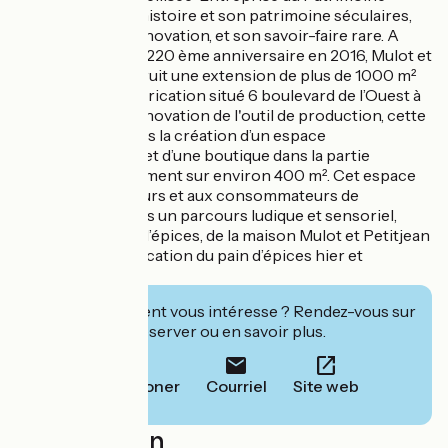
Vivant’ pour son histoire et son patrimoine séculaires,
ses capacités d’innovation, et son savoir-faire rare. A
l'occasion de son 220 ème anniversaire en 2016, Mulot et
Petitjean, a construit une extension de plus de 1000 m²
sur son site de fabrication situé 6 boulevard de l’Ouest à
Dijon . Outre la rénovation de l'outil de production, cette
extension a permis la création d’un espace
muséographique et d’une boutique dans la partie
historique du bâtiment sur environ 400 m². Cet espace
permet aux visiteurs et aux consommateurs de
découvrir à travers un parcours ludique et sensoriel,
l’histoire du pain d’épices, de la maison Mulot et Petitjean
et bien sûr la fabrication du pain d’épices hier et
aujourd'hui.
Cet établissement vous intéresse ? Rendez-vous sur
leur site pour réserver ou en savoir plus.
Téléphoner
Courriel
Site web
Localisation