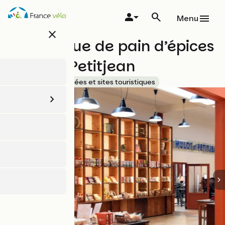
Aller
au
Menu
contenu
close
principal
La fabrique de pain d’épices
Mulot & Petitjean
Accueil Vélo
Musées et sites touristiques