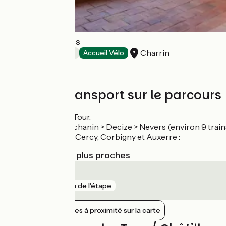
Les 9 Hirondelles
Charrin
Chambres d'Hôtes
Accueil Vélo
Trains et transport sur le parcours
Gare de Cercy-la-Tour.
TER Dijon > Montchanin > Decize > Nevers (environ 9 trains
Pas de train entre Cercy, Corbigny et Auxerre :
Gares SNCF les plus proches
Cercy-la-Tour
gare
1 km de l'étape
Afficher les gares à proximité sur la carte