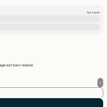
Sur 2 avis
C
C
ge est bien réalisé.
Ce
en