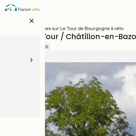
Aller
au
contenu
close
principal
Toutes les étapes sur Le Tour de Bourgogne à vélo
Cercy-la-Tour / Châtillon-en-Bazo
4.8 / 5
Voir 2 avis