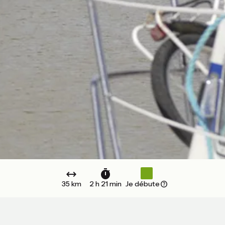
35 km
2 h 21 min
Je débute