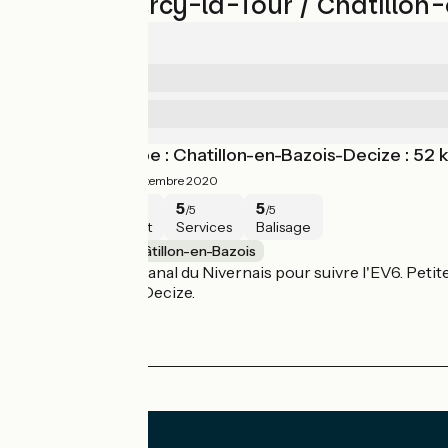
Avis sur Cercy-la-Tour / Châtillon
4.8/5
5
Sécurité
/5
4.5
Services
/5
Quatrième étape : Chatillon-en-Bazois-Decize : 52
4.8/5
Alain ·
Septembre 2020
5
4
5
5
/5
/5
/5
/5
Sécurité
Intérêt
Services
Balisage
Cercy-la-Tour / Châtillon-en-Bazois
Nous quittons le canal du Nivernais pour suivre l'EV6. Petit
Nous campons à Decize.