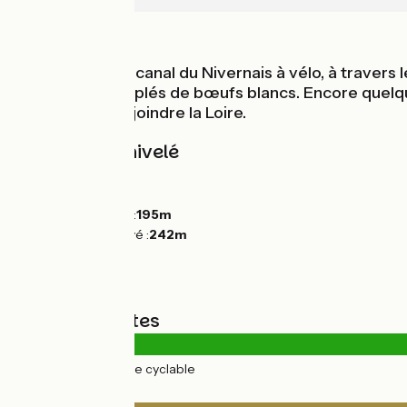
Au fil de l'eau
Cette étape du canal du Nivernais à vélo, à travers
romanes et peuplés de bœufs blancs. Encore quelques
se presse de rejoindre la Loire.
Pentes et dénivelé
Montées :
54m
Descentes :
23m
Point le plus bas :
195m
Point le plus élevé :
242m
Types de routes
35km
(100%) Voie cyclable
Revêtement