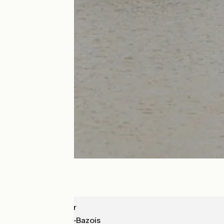
Cercy-la-Tour
Châtillon-en-Bazois