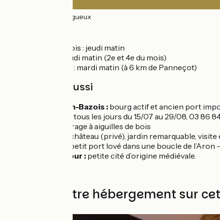
35km
(100%) Rugueux
Marchés
Châtillon-en-Bazois : jeudi matin
Cercy-la-Tour : jeudi matin (2e et 4e du mois)
Moulins Engilbert : mardi matin (à 6 km de Panneçot)
À découvrir aussi
Châtillon-en-Bazois :
bourg actif et ancien port impor
visite guidée tous les jours du 15/07 au 29/08, 03 86 84
Biches :
barrage à aiguilles de bois
Limanton :
château (privé), jardin remarquable, visite 
Panneçot
: petit port lové dans une boucle de l’Aron
Cercy-la-Tour :
petite cité d’origine médiévale.
Trouvez votre hébergement sur ce