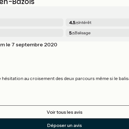
-en-Bazois
4.5
Intérêt
/5
5
Balisage
/5
 km le 7 septembre 2020
e hésitation au croisement des deux parcours même si le balisa
Voir tous les avis
Déposer un avis