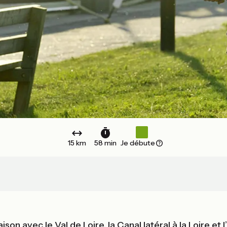
15 km
58 min
Je débute
ison avec le Val de Loire, la Canal latéral à la Loire et