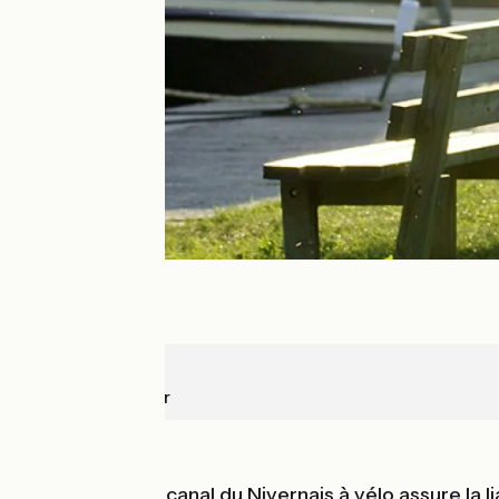
Decize
Cercy-la-Tour
Au fil de l'eau
Cette étape du canal du Nivernais à vélo assure la lia