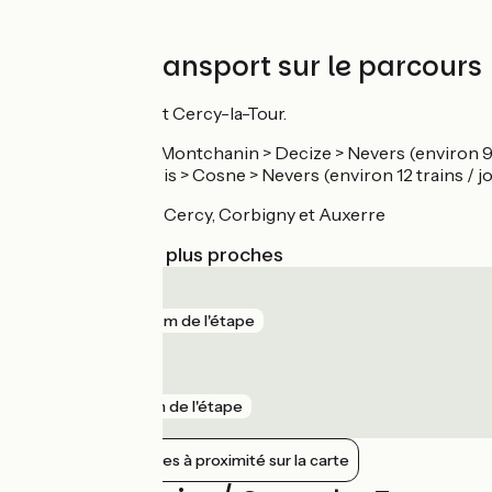
Trains et transport sur le parcours
Gares de Decize et Cercy-la-Tour.
TER Dijon > Montchanin > Decize > Nevers (environ 9 t
Intercité Paris > Cosne > Nevers (environ 12 trains / jo
Pas de train entre Cercy, Corbigny et Auxerre
Gares SNCF les plus proches
Decize
gare
129 m de l'étape
Cercy-la-Tour
gare
1 km de l'étape
Afficher les gares à proximité sur la carte