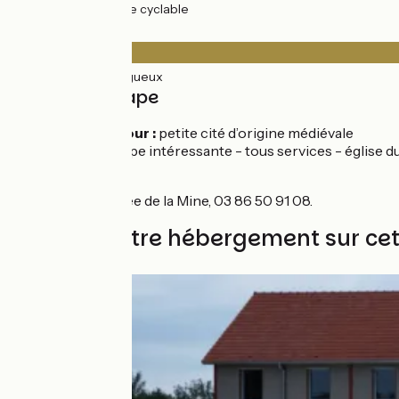
15km
(100%) Voie cyclable
Revêtement
15km
(100%) Rugueux
Détail de l'étape
Cercy-la-Tour :
petite cité d’origine médiévale
Decize :
étape intéressante - tous services - église du
À proximité
La Machine : musée de la Mine, 03 86 50 91 08.
Trouvez votre hébergement sur ce