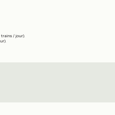
rains / jour).
ur).