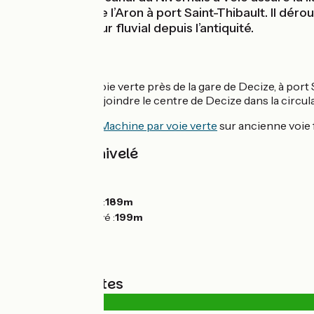
douce le long de l’Aron à port Saint-Thibault. Il déro
Decize, carrefour fluvial depuis l’antiquité.
L'itinéraire
Début / fin de la voie verte près de la gare de Decize, à por
Prudence pour rejoindre le centre de Decize dans la circula
Variante
vers
La Machine par voie verte
sur ancienne voie 
Pentes et dénivelé
Montées :
0m
Descentes :
0m
Point le plus bas :
189m
Point le plus élevé :
199m
Types de routes