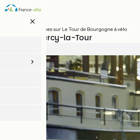
Aller
au
contenu
close
principal
Toutes les étapes sur Le Tour de Bourgogne à vélo
Decize / Cercy-la-Tour