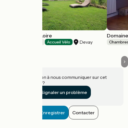
La Chaume en Loire
Domaine
Devay
Chambres d'Hôtes
Accueil Vélo
Chambres
Une information à nous communiquer sur cet
établissement ?
Signaler un problème
Enregistrer
Contacter