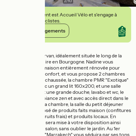
2
/
10
Cet établissement est Accueil Vélo et s'engage à
accueillir des cyclistes.
Voir ses engagements
Détails
Entre Loire et Morvan, idéalement située le long de la
vélo route de la Loire en Bourgogne. Nadine vous
accueille dans sa maison entièrement rénovée pour
votre plus grand confort, et vous propose 2 chambres
d'hôtes : au rez de chaussée, la chambre PMR "Exotique"
vous accueille avec un grand lit 160x200, et une salle
d'eau comprenant une grande douche, lavabo et wc, le
tout dans une ambiance zen et avec accès direct dans le
jardin. Attenant à la chambre, la salle du petit déjeuner
lequel sera composé de produits faits maison (confitures
et gâteaux, jus de fruits frais) et produits locaux. En
enfilade, la cuisine sera mise à votre disposition ainsi
qu'un confortable salon, sans oublier le jardin. Au 1er
étage, la chambre "Marrakech" vous séduira par ses tons