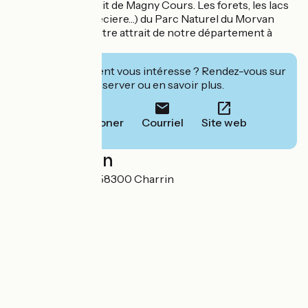
reste avec le circuit de Magny Cours. Les forets, les lacs
(les Settons, Paneciere…) du Parc Naturel du Morvan
sont encore un autre attrait de notre département à
environ 50 kms.
Cet établissement vous intéresse ? Rendez-vous sur
leur site pour réserver ou en savoir plus.
Téléphoner
Courriel
Site web
Localisation
9 Rue de Tingeat 58300 Charrin