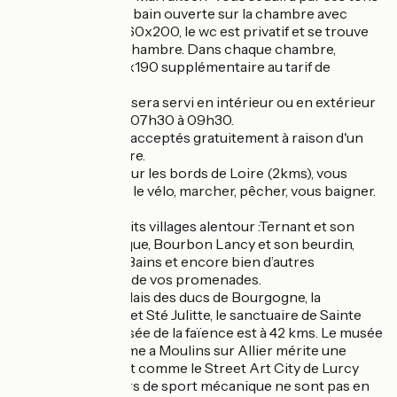
doux et sa salle de bain ouverte sur la chambre avec
également un lit 160x200, le wc est privatif et se trouve
juste à côté de la chambre. Dans chaque chambre,
possibilité 1 lit 90x190 supplémentaire au tarif de
15€/nuit.
Le petit-déjeuner sera servi en intérieur ou en extérieur
selon le temps de 07h30 à 09h30.
Les animaux sont acceptés gratuitement à raison d'un
animal par chambre.
Située à Charrin, sur les bords de Loire (2kms), vous
pourrez pratiquer le vélo, marcher, pêcher, vous baigner.
De nombreux petits villages alentour :Ternant et son
magnifique triptyque, Bourbon Lancy et son beurdin,
Saint Honoré les Bains et encore bien d’autres
découvertes au fil de vos promenades.
Nevers, avec le palais des ducs de Bourgogne, la
cathédrale St Cyr et Sté Julitte, le sanctuaire de Sainte
Bernadette, le musée de la faïence est à 42 kms. Le musée
national du costume a Moulins sur Allier mérite une
visite (39kms) tout comme le Street Art City de Lurcy
Lévis. Les amateurs de sport mécanique ne sont pas en