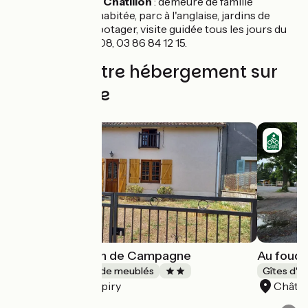
Château de Châtillon
: demeure de famille
meublée et habitée, parc à l'anglaise, jardins de
l'orangerie, potager, visite guidée tous les jours du
15/07 au 29/08, 03 86 84 12 15.
Trouvez votre hébergement sur
cette étape
La Petite Maison de Campagne
Au foudr
Gîtes et locations de meublés
Gîtes d'é
Epiry
Châtil
Accueil Vélo