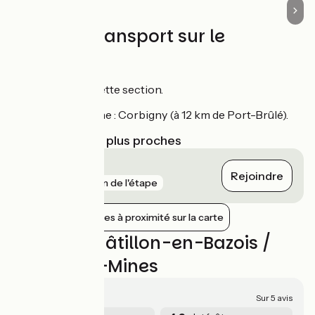
Trains et transport sur le
parcours
Pas de train sur cette section.
Gare la plus proche : Corbigny (à 12 km de Port-Brûlé).
Gares SNCF les plus proches
Corbigny
Rejoindre
gare
3 km de l'étape
Afficher les gares à proximité sur la carte
Avis sur Châtillon-en-Bazois /
Chitry-les-Mines
4.4/5
Sur 5 avis