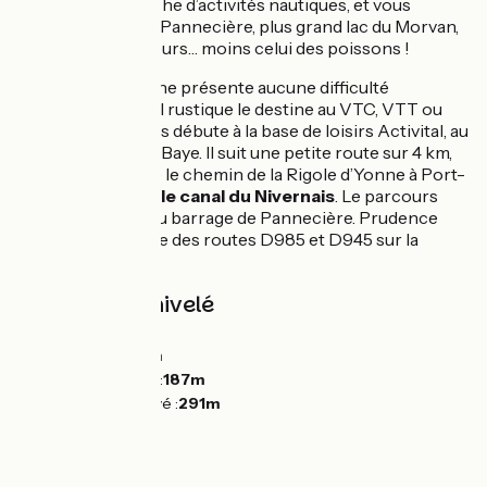
l’étang de Baye, riche d’activités nautiques, et vous
conduit au Lac de Pannecière, plus grand lac du Morvan,
paradis des pêcheurs… moins celui des poissons !
Le cheminement ne présente aucune difficulté
technique. Son sol rustique le destine au VTC, VTT ou
gravel. Le parcours débute à la base de loisirs Activital, au
bord de l’étang de Baye. Il suit une petite route sur 4 km,
avant de rejoindre le chemin de la Rigole d’Yonne à Port-
Brûlé,
où il quitte le canal du Nivernais
. Le parcours
s’achève au pied du barrage de Pannecière. Prudence
lors de la traversée des routes D985 et D945 sur la
commune d’Epiry.
Pentes et dénivelé
Montées :
70m
Descentes :
99m
Point le plus bas :
187m
Point le plus élevé :
291m