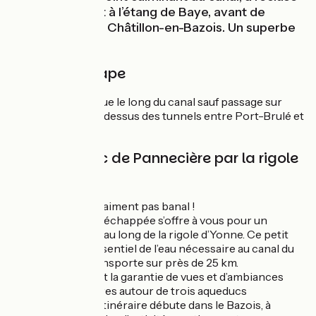
de Port-Brulé et à l’étang de Baye, avant de
descendre vers Châtillon-en-Bazois. Un superbe
parcours.
Détail de l'étape
Voie verte continue le long du canal sauf passage sur
routes calmes au-dessus des tunnels entre Port-Brulé et
Baye.
Liaison au lac de Pannecière par la rigole
d'Yonne
Ici le canal n’est vraiment pas banal !
À Port-Brûlé, une échappée s’offre à vous pour un
paisible parcours au long de la rigole d’Yonne. Ce petit
canal convoie l’essentiel de l’eau nécessaire au canal du
Nivernais, qu’il transporte sur près de 25 km.
Le suivre à vélo est la garantie de vues et d’ambiances
variées, entre autres autour de trois aqueducs
spectaculaires. L’itinéraire débute dans le Bazois, à