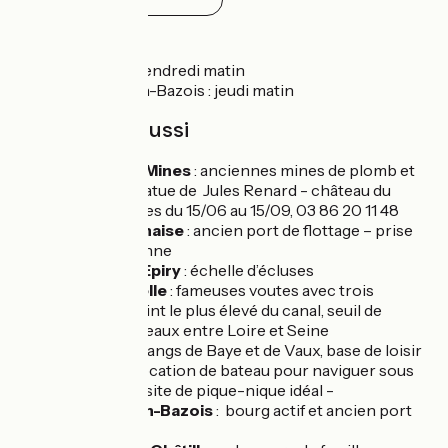
expositions en saison.
Marchés
Corbigny : vendredi matin
Châtillon-en-Bazois : jeudi matin
À découvrir aussi
Chitry-les-Mines
: anciennes mines de plomb et
d’argent - statue de Jules Renard - château du
XVIIe s., visites du 15/06 au 15/09, 03 86 20 11 48
Pazy - La Chaise
: ancien port de flottage – prise
d’eau de l’Yonne
Sardy-les-Epiry
: échelle d’écluses
La Collancelle
: fameuses voutes avec trois
tunnels - point le plus élevé du canal, seuil de
partage des eaux entre Loire et Seine
Bazolles
: étangs de Baye et de Vaux, base de loisir
nautique – location de bateau pour naviguer sous
les voutes – site de pique-nique idéal -
Châtillon-en-Bazois
: bourg actif et ancien port
important