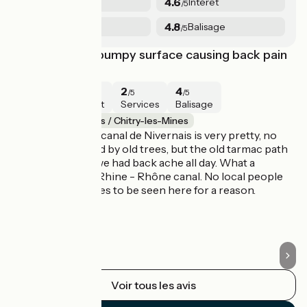
4.4
4.6
Sécurité
Intérêt
/5
/5
3.6
4.8
Services
Balisage
/5
/5
Idyllic but very bumpy surface causing back pain
S
3/5
·
Août 2023
2
4
2
4
/5
/5
/5
/5
Sécurité
Intérêt
Services
Balisage
Châtillon-en-Bazois / Chitry-les-Mines
C
Cycling along the canal de Nivernais is very pretty, no
L'
cars, accompanied by old trees, but the old tarmac path
16
is so bumpy that we had back ache all day. What a
difference to the Rhine - Rhône canal. No local people
with racing bicycles to be seen here for a reason.
Voir tous les avis