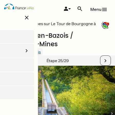
Aller
au
Menu
contenu
close
principal
Toutes les étapes sur Le Tour de Bourgogne à
vélo
Châtillon-en-Bazois /
Chitry-les-Mines
4.4 / 5
Voir 5 avis
Étape 25/29