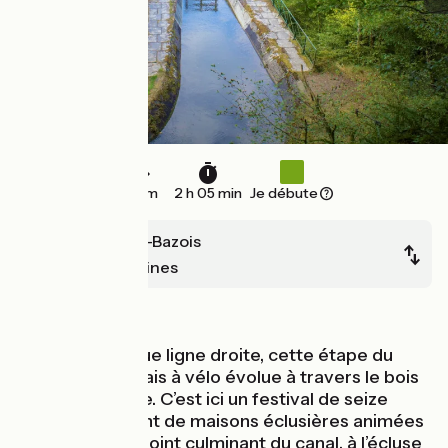
31 km
2 h 05 min
Je débute
Châtillon-en-Bazois
Chitry-les-Mines
Au fil de l'eau
Passé une longue ligne droite, cette étape du
canal du Nivernais à vélo évolue à travers le bois
de la Collancelle. C’est ici un festival de seize
écluses et autant de maisons éclusières animées
qui mènent au point culminant du canal, à l’écluse