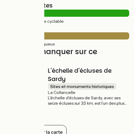
Types de routes
31km
(100%) Voie cyclable
Revêtement
31km
(100%) Rugueux
À ne pas manquer sur ce
parcours
L'échelle d'écluses de
Sardy
Sites et monuments historiques
La Collancelle
L'échelle d'écluses de Sardy, avec ses
seize écluses sur 3,5 km, est l’un des plus
beaux exemples de ces surprenants
ouvrages d’art, et l’un des sites les plus
spectaculaires du canal du Nivernais. Les
maisons éclusières sont ici occupées par
artistes et artisans qui proposent visites et
Tout afficher sur la carte