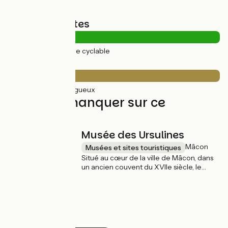
Types de routes
33km
(100%) Voie cyclable
Revêtement
33km
(100%) Rugueux
À ne pas manquer sur ce
parcours
Musée des Ursulines
Mâcon
Musées et sites touristiques
Situé au cœur de la ville de Mâcon, dans
un ancien couvent du XVIIe siècle, le
musée des Ursulines figure parmi les
incontournables des parcours
touristiques patrimoniaux de Mâcon. Les
collections labellisées « Musée de France
» rassemblent plus de 25 000 œuvres qui
forment un panorama de l’Antiquité au