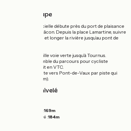
nuit des temps.
Détail de l'étape
La Voie Bleue officielle débute près du port de plaisance
situé au nord de Mâcon. Depuis la place Lamartine, suivre
les quais de Saône et longer la rivière jusqu’au pont de
Fleurville.
Au nord de Fleurville voie verte jusqu’à Tournus.
Attention
, l’ensemble du parcours pour cycliste
expérimenté se fait en VTC.
À Fleurville, variante vers Pont-de-Vaux par piste qui
longe le canal (4 km).
Pentes et dénivelé
Montées :
0m
Descentes :
13m
Point le plus bas :
169m
Point le plus élevé :
184m