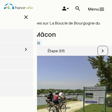
Aller
au
Menu
contenu
close
principal
Toutes les étapes sur La Boucle de Bourgogne du
Sud
Tournus / Mâcon
3.8 / 5
Voir 3 avis
Étape 3/6