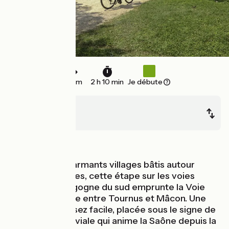
33 km
2 h 10 min
Je débute
Tournus
Mâcon
Au fil de l'eau
Jalonnée de charmants villages bâtis autour
d’églises romanes, cette étape sur les voies
vertes de Bourgogne du sud emprunte la Voie
Bleue aménagée entre Tournus et Mâcon. Une
étape à vélo assez facile, placée sous le signe de
la navigation fluviale qui anime la Saône depuis la