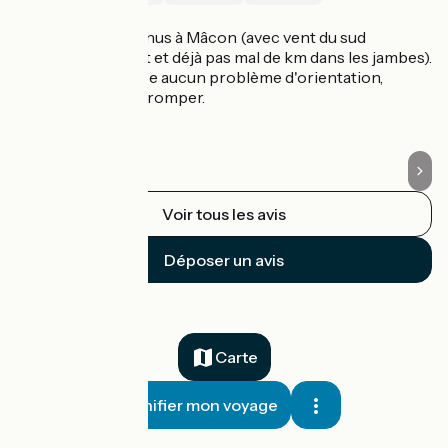
Tournus / Mâcon
T
Parcouru de Tournus à Mâcon (avec vent du sud
J'
malheureusement et déjà pas mal de km dans les jambes).
dé
L'itinéraire ne pose aucun problème d'orientation,
pr
impossible de se tromper.
vu
es
Voir tous les avis
Déposer un avis
Carte
Planifier mon voyage