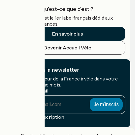
Accueil Vélo qu'est-ce que c'est ?
Accueil Vélo c'est le 1er label français dédié aux
cyclistes en vacances.
En savoir plus
Devenir Accueil Vélo
Je m'abonne à la newsletter
Recevez le meilleur de la France à vélo dans votre
boîte mail chaque mois.
Mon adresse mail
Mon
adresse
mail
Conditions d'inscription
Financé dans le cadre de Destination France