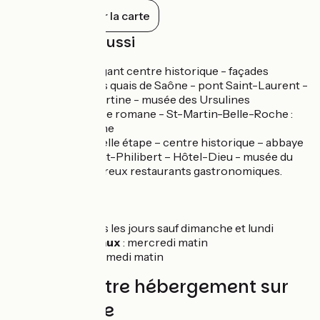
XXe siècle.
Tout afficher sur la carte
À découvrir aussi
Mâcon
: élégant centre historique - façades
colorées des quais de Saône - pont Saint-Laurent -
musée Lamartine - musée des Ursulines
Sancé
: église romane - St-Martin-Belle-Roche :
église romane
Tournus
: belle étape – centre historique – abbaye
romane Saint-Philibert – Hôtel-Dieu - musée du
vélo - nombreux restaurants gastronomiques.
Marchés
Mâcon
: tous les jours sauf dimanche et lundi
Pont-de-Vaux
: mercredi matin
Tournus
: samedi matin
Trouvez votre hébergement sur
cette étape