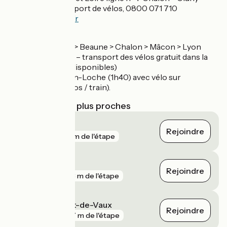
Mâcon avec transport de vélos, 0800 071 710
-
http://www.r-s-l.fr
Gare de Mâcon :
TER Paris > Dijon > Beaune > Chalon > Mâcon > Lyon
(nombreux trains – transport des vélos gratuit dans la
limite des places disponibles)
TGV Paris > Mâcon-Loche (1h40) avec vélo sur
réservation (6 vélos / train).
Gares SNCF les plus proches
Mâcon
Rejoindre
gare
66 m de l'étape
Tournus
Rejoindre
gare
693 m de l'étape
Fleurville - Pont-de-Vaux
Rejoindre
gare
787 m de l'étape