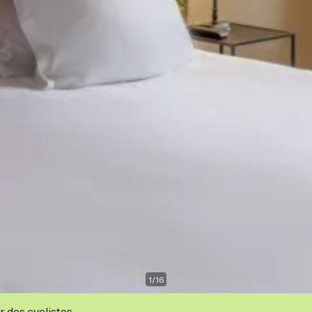
1
/
16
r des cyclistes.