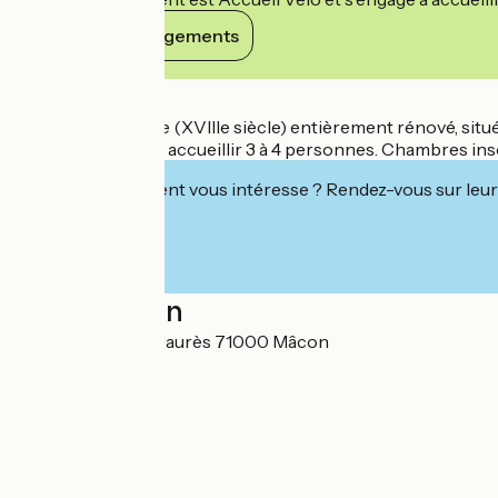
Voir ses engagements
Détails
Hôtel de caractère (XVIIIe siècle) entièrement rénové, sit
familiales pouvant accueillir 3 à 4 personnes. Chambres inso
Cet établissement vous intéresse ? Rendez-vous sur leur 
Localisation
92-109, quai Jean Jaurès 71000 Mâcon