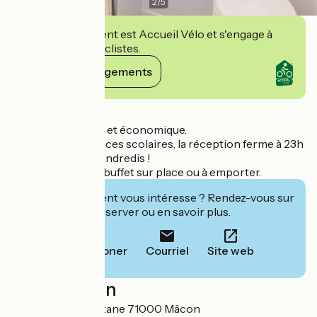
2
/
5
Cet établissement est Accueil Vélo et s'engage à
accueillir des cyclistes.
Voir ses engagements
Détails
Hôtel confortable et économique.
Pendant les vacances scolaires, la réception ferme à 23h
uniquement les vendredis !
Petit déjeuner en buffet sur place ou à emporter.
Cet établissement vous intéresse ? Rendez-vous sur
leur site pour réserver ou en savoir plus.
Téléphoner
Courriel
Site web
Localisation
73, rue de Barbentane 71000 Mâcon