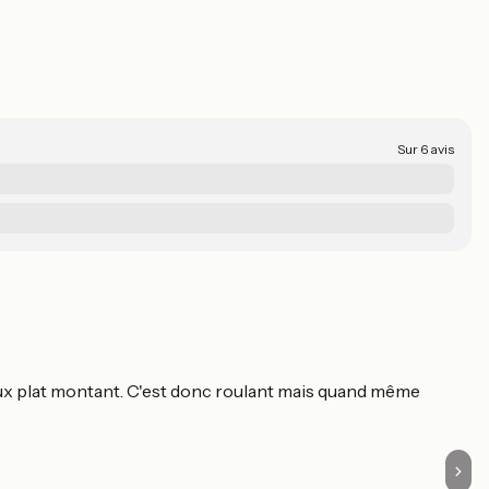
Sur 6 avis
B
L
 faux plat montant. C'est donc roulant mais quand même
Ce