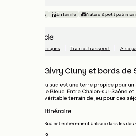
Au cœur des vignes
En famille
Nature & petit patrimoi
Accès rapide
Informations techniques
Train et transport
A ne p
Voie verte Givry Cluny et bords de
La Bourgogne du sud est une terre propice pour un s
retour par la Voie Bleue. Entre Chalon-sur-Saône et
d'exception. Un véritable terrain de jeu pour des sé
Balisage de l'itinéraire
La Bourgogne du Sud est entièrement balisée dans les deux 
Quand partir ?