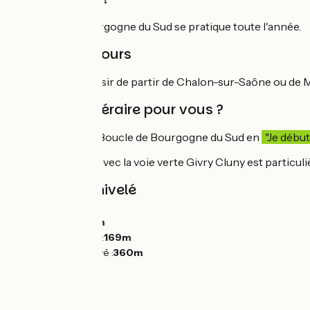
La Boucle de Bourgogne du Sud se pratique toute l'année.
Sens du parcours
Vous pouvez choisir de partir de Chalon-sur-Saône ou de M
Est-ce un itinéraire pour vous ?
Nous classons la Boucle de Bourgogne du Sud en
"Je début
La section ouest avec la voie verte Givry Cluny est particu
Pentes et dénivelé
Montées :
340m
Descentes :
331m
Point le plus bas :
169m
Point le plus élevé :
360m