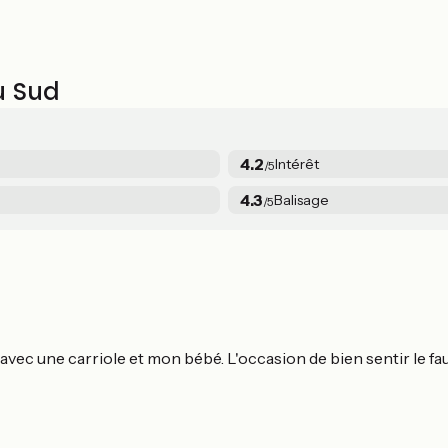
œuvres qui forment un panorama de l’Antiquité au XXe siècle.
u Sud
4.2
Intérêt
/5
4.3
Balisage
/5
 et avec une carriole et mon bébé. L'occasion de bien sentir le