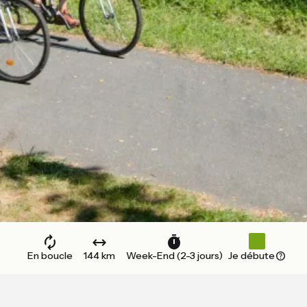
En boucle
144 km
Week-End (2-3 jours)
Je débute