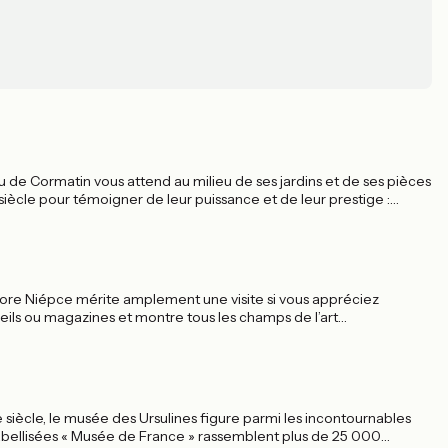
 de Cormatin vous attend au milieu de ses jardins et de ses pièces
 siècle pour témoigner de leur puissance et de leur prestige :
evis, le château était fait pour impressionner. Il y réussit encore
t à la visite.
hore Niépce mérite amplement une visite si vous appréciez
reils ou magazines et montre tous les champs de l’art
ée aux diapositives, de la planche-contact à l’agrandisseur. Une
e.
 siècle, le musée des Ursulines figure parmi les incontournables
labellisées « Musée de France » rassemblent plus de 25 000