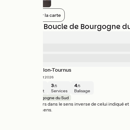
Tout afficher sur la carte
Avis sur La Boucle de Bourgogne d
4.3/5
4.7
Sécurité
/5
4
Services
/5
Sens Cluny-Châlon-Tournus
4/5
Barbara ·
Août 2026
5
4
3
4
/5
/5
/5
/5
Sécurité
Intérêt
Services
Balisage
La Boucle de Bourgogne du Sud
J'ai suivi le parcours dans le sens inverse de celui indiqué
montant dans ce sens.