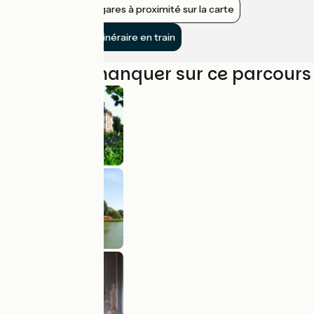
Afficher les gares à proximité sur la carte
Rejoindre l’itinéraire en train
À ne pas manquer sur ce parcours