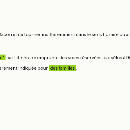
âcon et de tourner indifféremment dans le sens horaire ou an
e"
car l'itinéraire emprunte des voies réservées aux vélos à 
lièrement indiquée pour
des familles
.