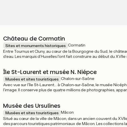
Château de Cormatin
Cormatin
Sites et monuments historiques
Entre Tournus et Cluny, au cœur de la Bourgogne du Sud, le château
d’eau. Les marquis d’Huxelles l'ont fait construire au début du XVIIe
larges douves, tourelles, haut socle à bossages, canonnières et pont-l
aujourd’hui. Richement restauré et meublé, ce château privé est ouver
Île St-Laurent et musée N. Niépce
Chalon-sur-Saône
Musées et sites touristiques
Avec vue sur l’île St-Laurent… à Chalon-sur-Saône, le musée Nicép
l'image. Il conserve plus de quatre millions de photographies, appa
photographique, de son invention au smartphone, de la revue illustr
belle immersion au cœur de l'omniprésent médium photographiqu
Musée des Ursulines
Mâcon
Musées et sites touristiques
Situé au cœur de la ville de Mâcon, dans un ancien couvent du XVIIe
des parcours touristiques patrimoniaux de Mâcon. Les collections 