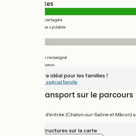
Types de routes
5km
(4%) Route partagée
139km
(96%) Voie cyclable
Revêtement
9km
(10%) Lisse
103km
(71%) Non renseigné
33km
(50%) Rugueux
C'est un itinéraire idéal pour les familles !
Lisez notre article spécial famille
Trains et transport sur le parcours
Accès en train :
Les 2 villes portes d'entrée (Chalon-sur-Saône et Mâcon) s
Voir les infrastructures sur la carte