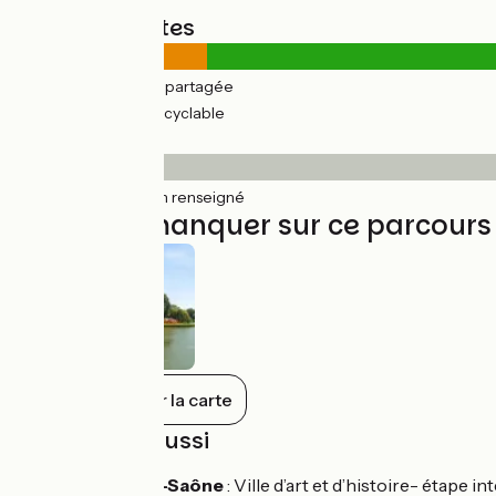
Types de routes
2km
(13%) Route partagée
15km
(87%) Voie cyclable
Revêtement
17km
(100%) Non renseigné
À ne pas manquer sur ce parcours
Tout afficher sur la carte
À découvrir aussi
Chalon-sur-Saône
: Ville d’art et d’histoire- étape