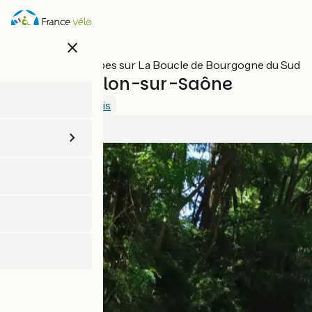
Aller
au
contenu
close
principal
Toutes les étapes sur La Boucle de Bourgogne du Sud
Buxy / Chalon-sur-Saône
4.4 / 5
Voir 2 avis