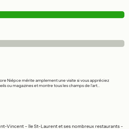
hore Niépce mérite amplement une visite si vous appréciez
reils ou magazines et montre tous les champs de l’art
ée aux diapositives, de la planche-contact à l’agrandisseur. Une
e.
Saint-Vincent – île St-Laurent et ses nombreux restaurants -