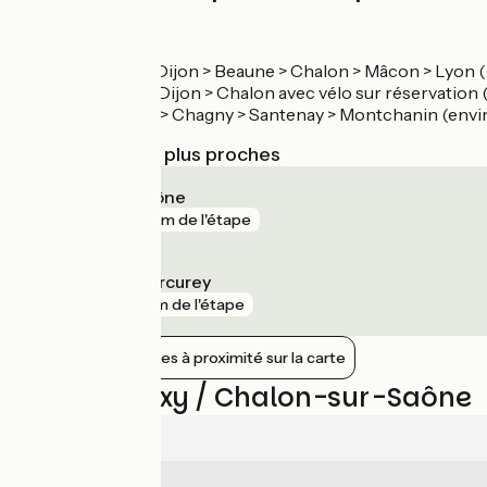
Gare de Chalon :
TER Paris > Dijon > Beaune > Chalon > Mâcon > Lyon (n
TGV Paris > Dijon > Chalon avec vélo sur réservation (
TER Chalon > Chagny > Santenay > Montchanin (enviro
Gares SNCF les plus proches
Chalon-sur-Saône
gare
516 m de l'étape
Fontaines - Mercurey
gare
2 km de l'étape
Afficher les gares à proximité sur la carte
Avis sur Buxy / Chalon-sur-Saône
4.4/5
5
Sécurité
/5