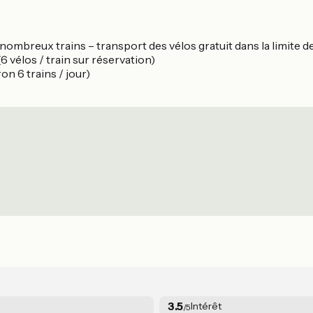
ombreux trains – transport des vélos gratuit dans la limite d
6 vélos / train sur réservation)
n 6 trains / jour)
3.5
Intérêt
/5