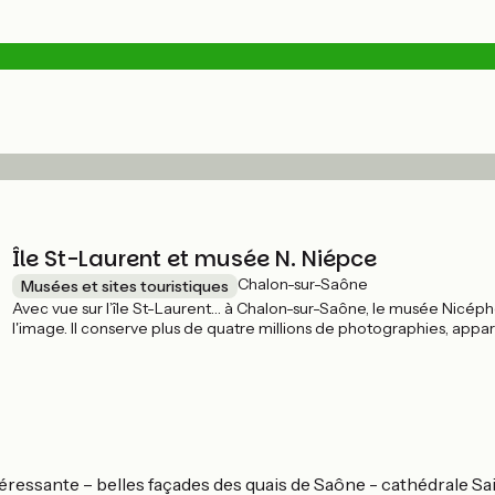
Île St-Laurent et musée N. Niépce
Chalon-sur-Saône
Musées et sites touristiques
Avec vue sur l’île St-Laurent… à Chalon-sur-Saône, le musée Nicép
l'image. Il conserve plus de quatre millions de photographies, appa
photographique, de son invention au smartphone, de la revue illustr
belle immersion au cœur de l'omniprésent médium photographiqu
 intéressante – belles façades des quais de Saône - cathédrale 