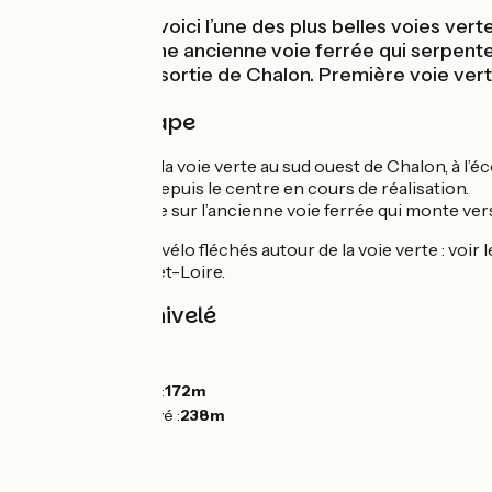
Depuis Chalon, voici l’une des plus belles voies v
suit le tracé d’une ancienne voie ferrée qui serpen
verte hormis la sortie de Chalon. Première voie ver
Détail de l'étape
Départ officiel de la voie verte au sud ouest de Chalon, à l
Liaison cyclable depuis le centre en cours de réalisation.
Voie verte réalisée sur l’ancienne voie ferrée qui monte ver
Plusieurs circuits vélo fléchés autour de la voie verte : vo
(ADT) de Saône-et-Loire.
Pentes et dénivelé
Montées :
20m
Descentes :
78m
Point le plus bas :
172m
Point le plus élevé :
238m