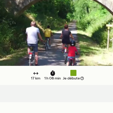
17 km
1 h 08 min
Je débute