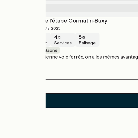
4
Services
/5
Dans la lignée de l'étape Cormatin-Buxy
4.5/5
Francois ·
Mai 2025
5
4
4
5
/5
/5
/5
/5
Sécurité
Intérêt
Services
Balisage
Buxy / Chalon-sur-Saône
Toujours sur l'ancienne voie ferrée, on a les mêmes avanta