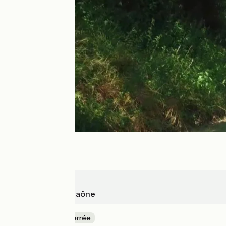
Buxy
Chalon-sur-Saône
Ancienne voie ferrée