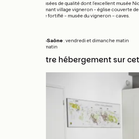
plusieurs musées de qualité dont l’excellent musée 
Givry :
charmant village vigneron - église couverte d
Buxy
: village fortifié - musée du vigneron – caves.
Marchés
Chalon-sur-Saône
: vendredi et dimanche matin
Buxy
: jeudi matin
Trouvez votre hébergement sur ce