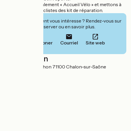
Nous sommes également « Accueil Vélo » et mettons à
disposition des cyclistes des kit de réparation.
Cet établissement vous intéresse ? Rendez-vous sur
leur site pour réserver ou en savoir plus.
Téléphoner
Courriel
Site web
Localisation
9 Rue Raoul Ponchon 71100 Chalon-sur-Saône