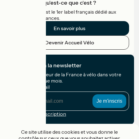
Accueil Vélo qu'est-ce que c'est ?
Accueil Vélo c'est le 1er label français dédié aux
cyclistes en vacances.
En savoir plus
Devenir Accueil Vélo
Je m'abonne à la newsletter
Recevez le meilleur de la France à vélo dans votre
boîte mail chaque mois.
Mon adresse mail
Mon
adresse
mail
Conditions d'inscription
Financé dans le cadre de Destination France
Ce site utilise des cookies et vous donne le
contrôle sur ceux que vous souhaitez activer