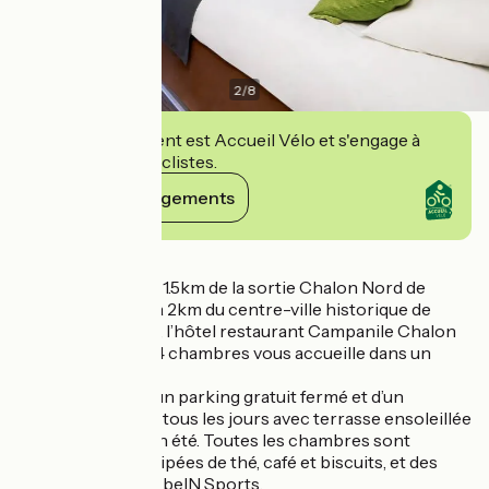
2
/
8
Cet établissement est Accueil Vélo et s'engage à
accueillir des cyclistes.
Voir ses engagements
Détails
Situé à seulement 1.5km de la sortie Chalon Nord de
l’autoroute A6 et à 2km du centre-ville historique de
Chalon sur Saône, l’hôtel restaurant Campanile Chalon
sur Saône 3* de 74 chambres vous accueille dans un
cadre verdoyant.
L’hôtel dispose d’un parking gratuit fermé et d’un
restaurant ouvert tous les jours avec terrasse ensoleillée
au printemps et en été. Toutes les chambres sont
climatisées et équipées de thé, café et biscuits, et des
chaînes Canal+ et beIN Sports.