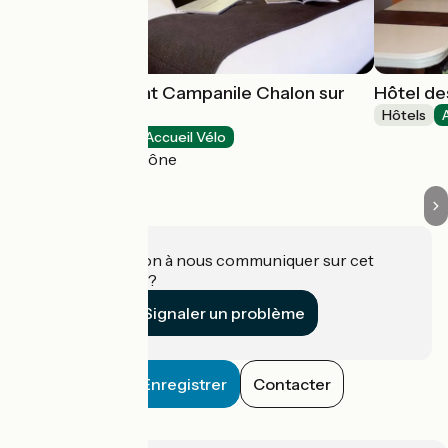
Hôtel Restaurant Campanile Chalon sur
Hôtel de
Saône
Hôtels
Hôtels
Accueil Vélo
Chalon-sur-Saône
Une information à nous communiquer sur cet
établissement ?
Signaler un problème
Enregistrer
Contacter