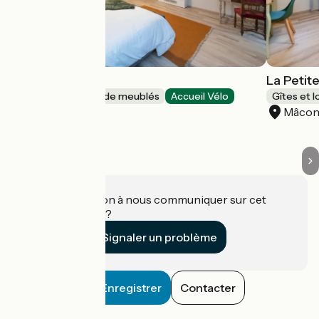
La Vigne
La Petit
Gîtes et locations de meublés
Accueil Vélo
Gîtes et 
Mâcon
Mâco
Une information à nous communiquer sur cet
établissement ?
Signaler un problème
Enregistrer
Contacter