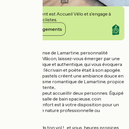
2
/
4
Cet établissement est Accueil Vélo et s'engage à
accueillir des cyclistes.
Voir ses engagements
Détails
Inspirée de Alphonse de Lamartine, personnalité
emblématique de Mâcon, laissez-vous émerger par une
ambiance romantique et authentique, qui vous évoquera
la belle époque où l’écrivain et poète était à son apogée.
Ses tons rosés et pastels créent une ambiance douce en
accord avec le lyrisme romantique de Lamartine, propice
à des moments détente...
Cet appartement peut accueillir deux personnes. Équipé
d’une cuisine, une salle de bain spacieuse, coin
détente...tout le confort est à votre disposition pour un
séjour agréable, de nature professionnelle ou
personnelle.
“Ô temps, suspends ton vol !... et vous, heures propices,