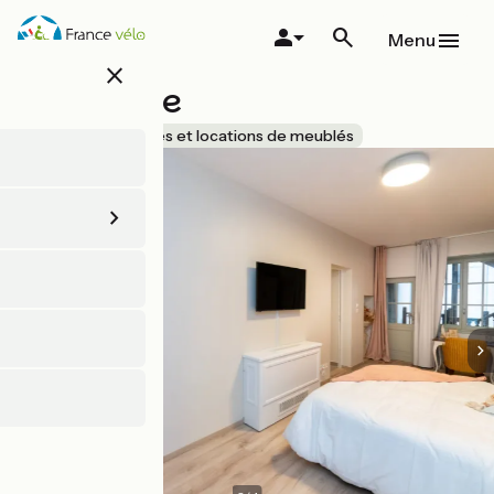
Aller
au
Menu
contenu
close
principal
Lamartine
Accueil Vélo
Gîtes et locations de meublés