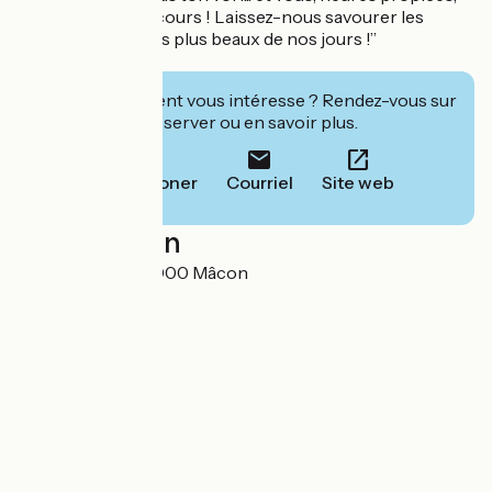
suspendez votre cours ! Laissez-nous savourer les
rapides délices des plus beaux de nos jours !”
A.Lamartine
Cet établissement vous intéresse ? Rendez-vous sur
leur site pour réserver ou en savoir plus.
Téléphoner
Courriel
Site web
Localisation
Les Coursives 71000 Mâcon