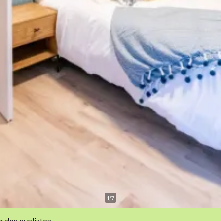
1
/
7
r des cyclistes.