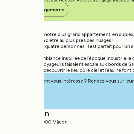
Voir ses engagements
Détails
On vous propose notre plus grand appartement, en duplex, 
aurez l’impression d'être au plus près des nuages !
Pouvant accueillir quatre personnes, il est parfait pour un s
Découvrez une ambiance inspirée de l’époque industrielle d
d'hydrobase: les voyageurs faisaient escale aux bords de S
Venez également découvrir le lieu où le ciel et l’eau ne font
Cet établissement vous intéresse ? Rendez-vous sur leur 
Localisation
Les Coursives 71000 Mâcon