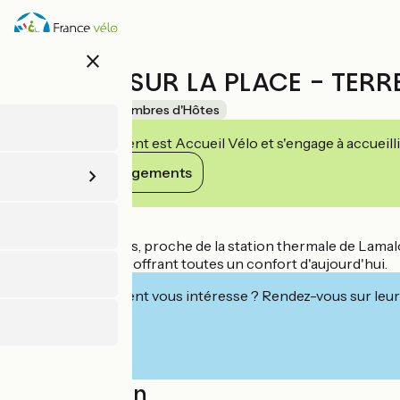
Aller
au
contenu
close
principal
DES LITS SUR LA PLACE - TER
Accueil Vélo
Chambres d'Hôtes
Cet établissement est Accueil Vélo et s'engage à accueilli
Voir ses engagements
Détails
Au nord de Béziers, proche de la station thermale de Lamal
de caractère mais offrant toutes un confort d'aujourd'hui.
Cet établissement vous intéresse ? Rendez-vous sur leur 
Localisation