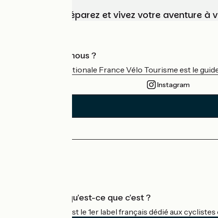
Choisissez, préparez et vivez votre aventure à 
Qui sommes-nous ?
L'association nationale France Vélo Tourisme est le guide 
Instagram
Espace Presse
Espace Pro
Accueil Vélo qu'est-ce que c'est ?
Accueil Vélo c'est le 1er label français dédié aux cycliste