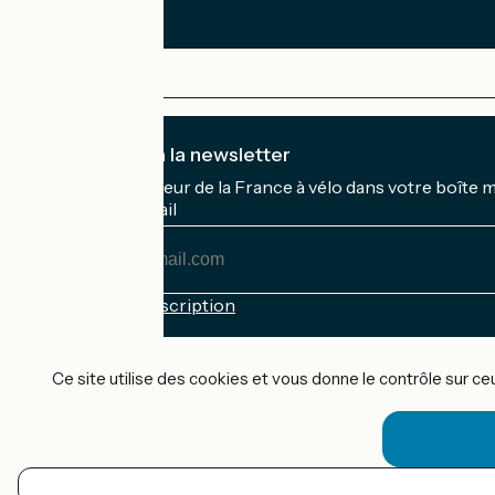
Je m'abonne à la newsletter
Recevez le meilleur de la France à vélo dans votre boîte 
Mon adresse mail
Mon
adresse
mail
Conditions d'inscription
Financé dans le cadre de Destination France
Ce site utilise des cookies et vous donne le contrôle sur c
Accueil Vélo Pro
Contact