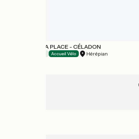
DES LITS SUR LA PLACE - CÉLADON
Hérépian
Chambres d'Hôtes
Accueil Vélo