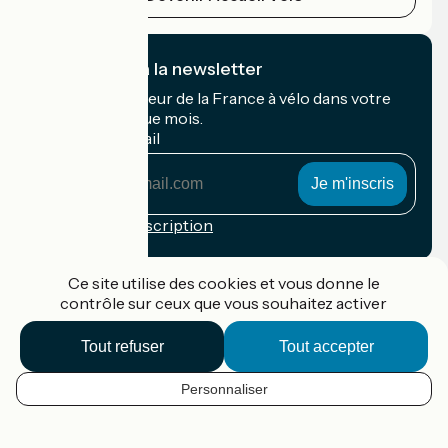
Je m'abonne à la newsletter
Recevez le meilleur de la France à vélo dans votre
boîte mail chaque mois.
Mon adresse mail
Mon
adresse
mail
Conditions d'inscription
Financé dans le cadre de Destination France
Ce site utilise des cookies et vous donne le
contrôle sur ceux que vous souhaitez activer
Tout refuser
Tout accepter
Accueil Vélo Pro
Contact
Personnaliser
Mentions légales
FR
Confidentialité
Contact