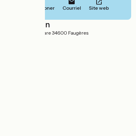
Téléphoner
Courriel
Site web
Localisation
55 Avenue de la Gare 34600 Faugères