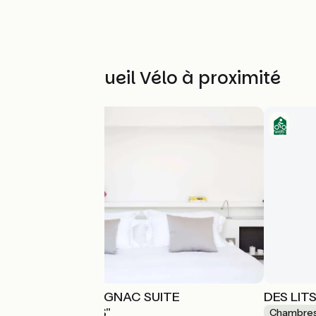
Autres Accueil Vélo à proximité
CHATEAU AUTIGNAC SUITE
DES LIT
"TABERNOLLES"
Chambres