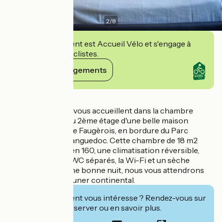
2
/
8
Cet établissement est Accueil Vélo et s'engage à
accueillir des cyclistes.
Voir ses engagements
Détails
Françoise et Alex vous accueillent dans la chambre
Brassens située au 2ème étage d'une belle maison
vigneronne dans le Faugèrois, en bordure du Parc
Naturel du Haut Languedoc. Cette chambre de 18 m2
vous offrira un lit en 160, une climatisation réversible,
une salle d'eau et WC séparés, la Wi-Fi et un sèche
cheveux. Après une bonne nuit, nous vous attendrons
pour un petit déjeuner continental.
Cet établissement vous intéresse ? Rendez-vous sur
leur site pour réserver ou en savoir plus.