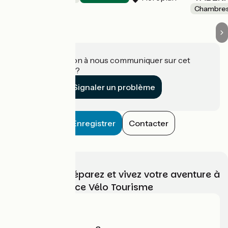
Chambres
Une information à nous communiquer sur cet
établissement ?
Signaler un problème
Enregistrer
Contacter
Choisissez, préparez et vivez votre aventure à
vélo avec France Vélo Tourisme