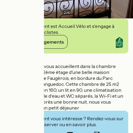
2
/
6
Cet établissement est Accueil Vélo et s'engage à
accueillir des cyclistes.
Voir ses engagements
Détails
Françoise et Alex vous accueillent dans la chambre
Molière située au 2ème étage d'une belle maison
vigneronne dans le Faugèrois, en bordure du Parc
Naturel du Haut Languedoc. Cette chambre de 25 m2
vous offrira un lit en 160, un lit en 90, une climatisation
réversible, une salle d'eau et WC séparés, la Wi-Fi et un
sèche cheveux. Après une bonne nuit, nous vous
attendrons pour un petit déjeuner
Cet établissement vous intéresse ? Rendez-vous sur
leur site pour réserver ou en savoir plus.