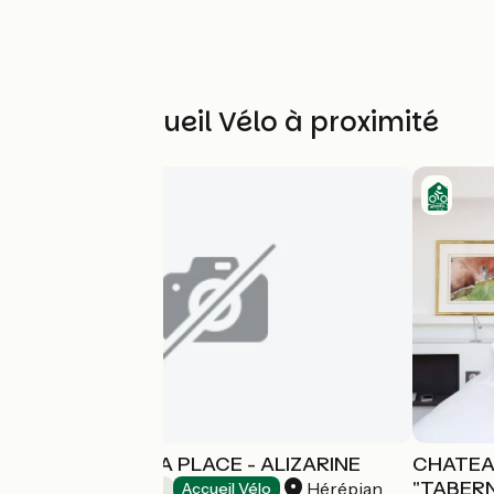
Autres Accueil Vélo à proximité
DES LITS SUR LA PLACE - ALIZARINE
CHATEA
"TABER
Hérépian
Chambres d'Hôtes
Accueil Vélo