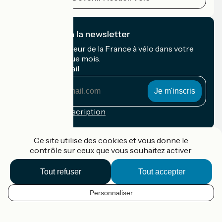
Je m'abonne à la newsletter
Recevez le meilleur de la France à vélo dans votre
boîte mail chaque mois.
Mon adresse mail
Mon
adresse
mail
Conditions d'inscription
Financé dans le cadre de Destination France
Ce site utilise des cookies et vous donne le
contrôle sur ceux que vous souhaitez activer
Tout refuser
Tout accepter
Accueil Vélo Pro
Contact
Personnaliser
Mentions légales
FR
Confidentialité
Contact