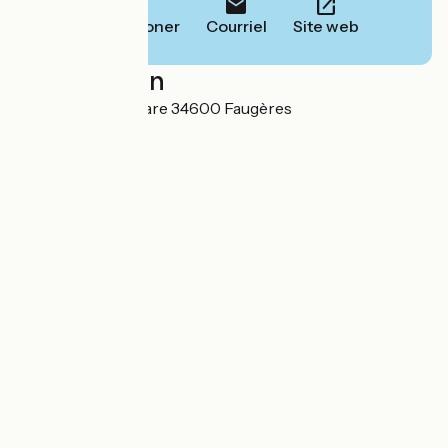
Téléphoner
Courriel
Site web
Localisation
55 Avenue de la Gare 34600 Faugères