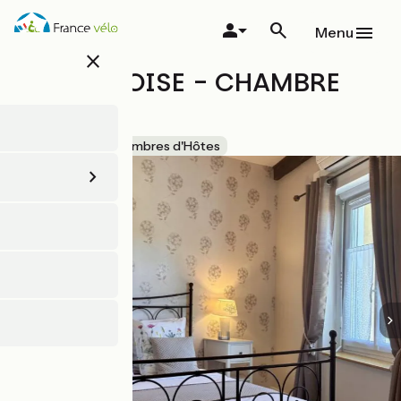
Aller
au
Menu
contenu
close
principal
L'OUSTALOISE - CHAMBRE
MOLIÈRE
Accueil Vélo
Chambres d'Hôtes