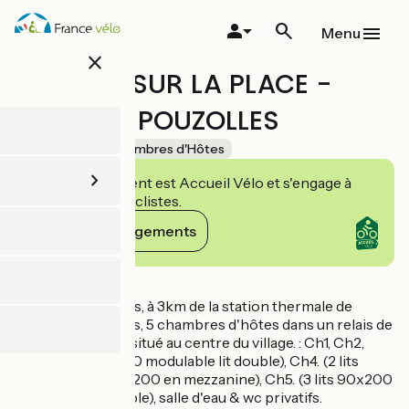
Aller
au
Menu
contenu
close
principal
DES LITS SUR LA PLACE -
TERRE DE POUZOLLES
Accueil Vélo
Chambres d'Hôtes
Cet établissement est Accueil Vélo et s'engage à
accueillir des cyclistes.
Voir ses engagements
Détails
Au nord de Béziers, à 3km de la station thermale de
Lamalou-les-Bains, 5 chambres d'hôtes dans un relais de
poste du XIXème situé au centre du village. : Ch1, Ch2,
Ch3, (2 lits 90x200 modulable lit double), Ch4. (2 lits
90X200, 1 lit 160x200 en mezzanine), Ch5. (3 lits 90x200
modulable lit double), salle d'eau & wc privatifs.