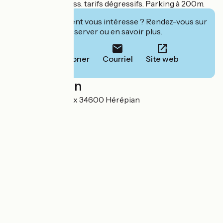
Restaurant SP. Poss. tarifs dégressifs. Parking à 200m.
Cet établissement vous intéresse ? Rendez-vous sur
leur site pour réserver ou en savoir plus.
Téléphoner
Courriel
Site web
Localisation
12 Place de la Croix 34600 Hérépian