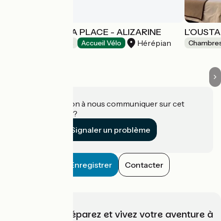
DES LITS SUR LA PLACE - ALIZARINE
L'OUSTA
Hérépian
Chambres d'Hôtes
Accueil Vélo
Chambres
Une information à nous communiquer sur cet
établissement ?
Signaler un problème
Enregistrer
Contacter
Choisissez, préparez et vivez votre aventure à