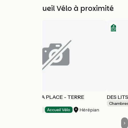
Autres Accueil Vélo à proximité
DES LITS SUR LA PLACE - TERRE
DES LIT
D'OMBRE
Chambres
Hérépian
Chambres d'Hôtes
Accueil Vélo