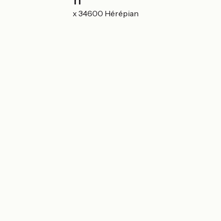
Localisation
12 Place de la Croix 34600 Hérépian