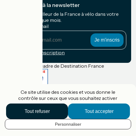
Je m'abonne à la newsletter
Recevez le meilleur de la France à vélo dans votre
boîte mail chaque mois.
Mon adresse mail
Mon
adresse
mail
Conditions d'inscription
Financé dans le cadre de Destination France
Ce site utilise des cookies et vous donne le
Accueil Vélo Pro
contrôle sur ceux que vous souhaitez activer
Contact
Mentions légales
Confidentialité
Tout refuser
Tout accepter
Contact
Réalisation :
StudioJuillet
et
France Vélo Tourisme
Personnaliser
FR