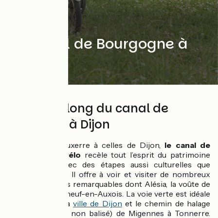
Le Canal de Bourgogne à
vélo
215 km le long du canal de
Migennes à Dijon
Des portes d'Auxerre à celles de Dijon,
le canal de
Bourgogne à vélo
recèle tout l’esprit du patrimoine
bourguignon avec des étapes aussi culturelles que
gastronomiques. Il offre à voir et visiter de nombreux
châteaux et sites remarquables dont Alésia, la voûte de
Pouilly, Châteauneuf-en-Auxois. La voie verte est idéale
de Tonnerre à la
ville de Dijon
et le chemin de halage
praticable (mais non balisé) de Migennes à Tonnerre.