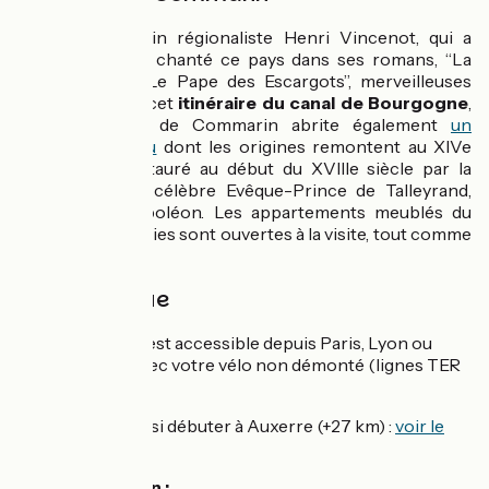
Pays de l'écrivain régionaliste Henri Vincenot, qui a
magnifiquement chanté ce pays dans ses romans, “La
Billebaude” et “Le Pape des Escargots”, merveilleuses
introductions à cet
itinéraire du canal de Bourgogne
,
le petit village de Commarin abrite également
un
superbe château
dont les origines remontent au XIVe
siècle. Il fut restauré au début du XVIIIe siècle par la
grand-mère du célèbre Evêque-Prince de Talleyrand,
ministre de Napoléon. Les appartements meublés du
XVIIIe et les écuries sont ouvertes à la visite, tout comme
le parc.
Côté pratique
Cette escapade est accessible depuis Paris, Lyon ou
Dijon en train avec votre vélo non démonté (lignes TER
directes).
Vous pouvez aussi débuter à Auxerre (+27 km) :
voir le
tracé
🚉 Accès en train :