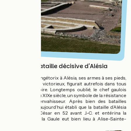
Revivez la bataille décisive d'Alésia
L’image de Vercingétorix à Alésia, ses armes à ses pieds,
devant un César victorieux, figurait autrefois dans tous
les livres d’histoire. Longtemps oublié, le chef gaulois
devint, à partir du XIXe siècle, un symbole de la résistance
des Celtes à l’envahisseur. Après bien des batailles
d’experts, il est aujourd’hui établi que la bataille d’Alésia
qui l’opposa à César en 52 avant J.-C. et entérina la
colonisation de la Gaule eut bien lieu à Alise-Sainte-
Reine.