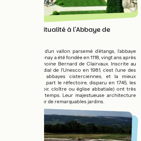
Dose de spiritualité à l'Abbaye de
Fontenay
Lovée au creux d’un vallon parsemé d’étangs, l’abbaye
romane de Fontenay a été fondée en 1118, vingt ans après
Cîteaux, par le moine Bernard de Clairvaux. Inscrite au
patrimoine mondial de l’Unesco en 1981, c’est l’une des
plus anciennes abbayes cisterciennes, et la mieux
préservée. Mis à part le réfectoire, disparu en 1745, les
bâtiments (dortoir, cloître ou église abbatiale) ont très
peu souffert du temps. Leur majestueuse architecture
est sertie au cœur de remarquables jardins.