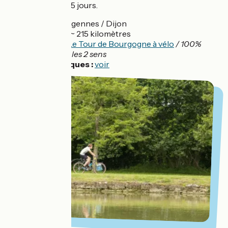
Réalisable en 4 à 5 jours.
Départ :
Migennes / Dijon
Distance :
~ 215 kilomètres
Balisage :
Le Tour de Bourgogne à vélo
/ 100%
balisé dans les 2 sens
Infos pratiques :
voir