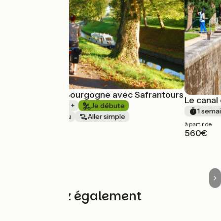
Le canal de Bourgogne avec Safrantours
Le canal
1 semaine et +
Je débute
1 semai
Au fil de l'eau
Aller simple
à partir de
à partir de
560€
730€
Découvrez également