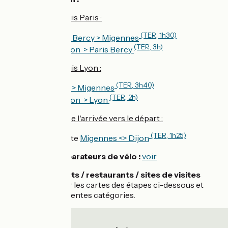
Accès train depuis Paris :
(TER, 1h30)
Aller :
Paris Bercy > Migennes
(TER, 3h)
Retour :
Dijon > Paris Bercy
Accès train depuis Lyon :
(TER, 3h40)
Aller :
Lyon > Migennes
(TER, 2h)
Retour :
Dijon > Lyon
Retour en train de l'arrivée vers le départ :
(TER, 1h25)
Ligne directe
Migennes <> Dijon
🚴 Loueurs / réparateurs de vélo :
voir
🛌 Hébergements / restaurants / sites de visites
:
rendez-vous sur les cartes des étapes ci-dessous et
affichez les différentes catégories.