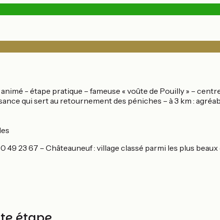
al animé - étape pratique – fameuse « voûte de Pouilly » – cent
ance qui sert au retournement des péniches – à 3 km : agréable
les
80 49 23 67 – Châteauneuf : village classé parmi les plus beau
tte étape