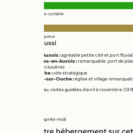
25km
(100%) Voie cyclable
Revêtement
25km
(100%) Rugueux
À découvrir aussi
Pouilly-en-Auxois :
agréable petite cité et port fluvi
Vandenesses-en-Auxois :
remarquable port de plais
de maisons éclusières
Pont-d'Ouche :
site stratégique
La Bussière-sur-Ouche :
église et village remarquab
Commarin : château, visites guidées d’avril à novembre, 03 
49 21 89.
Marché
Pouilly : vendredi après-midi
Trouvez votre hébergement sur ce