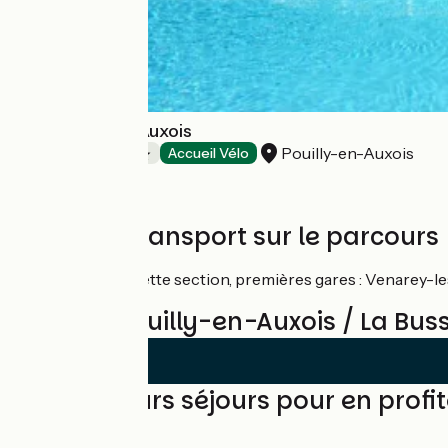
Camping Vert Auxois
Pouilly-en-Auxois
Campings
Accueil Vélo
Trains et transport sur le parcours
Pas de train sur cette section, premières gares : Venarey-l
Avis sur Pouilly-en-Auxois / La Bu
Les meilleurs séjours pour en profit