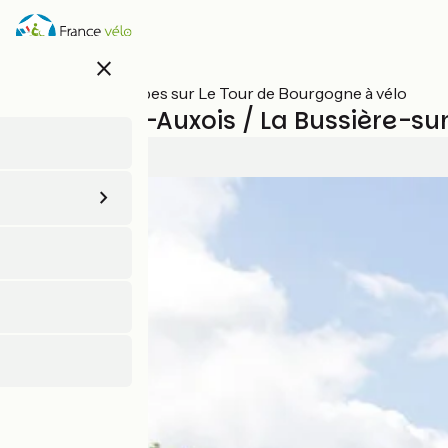
Aller
au
contenu
close
principal
Toutes les étapes sur Le Tour de Bourgogne à vélo
Pouilly-en-Auxois / La Bussière-s