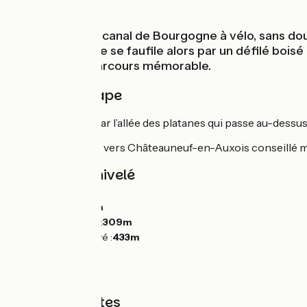
Au fil de l'eau
Cette étape du canal de Bourgogne à vélo, sans doute
Vandenesse. Elle se faufile alors par un défilé boisé
découvrir. Un parcours mémorable.
Détail de l'étape
Sortir de Pouilly par l’allée des platanes qui passe au-dessu
Détour hors piste vers Châteauneuf-en-Auxois conseillé malg
Pentes et dénivelé
Montées :
32m
Descentes :
115m
Point le plus bas :
309m
Point le plus élevé :
433m
Types de routes